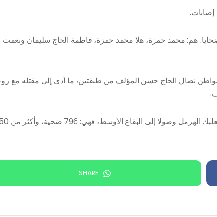
 إصابات.
 ضحايا، هم: محمد حمزة، هلا محمد حمزة، فاطمة الحاج سليمان ونعمت
لمواطن نضال الحاج حسن المؤلف من طبقتين، ما أدى إلى مقتله مع زوج
ف.
أما حصيلة الاعتداءات الإسرائيلية منذ بداية العدوان على محافظة بعلبك 
SHARE