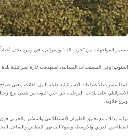
تستمر المواجهات بين “حزب الله” واسرائيل، في وتيرة تخف أحياناً وت
الجنوب:
وفي المستجدات الميدانية، استهدفت غارة اسرائيلية بلدة 
كما استمرت الاعتداءات الاسرائيلية طيلة الليل الفائت وحتى صب
الاسرائيلي على بلدات: البرغلية، حي عين التوتة بين بلدتي برج رحال
وبرج قلاوية.
تزامن ذلك، مع تحليق الطيران الاستطلاعي والمسّير والحربي فو
القطاعين الغربي والاوسط، وصولا الى نهر الليطاني والساحل البح