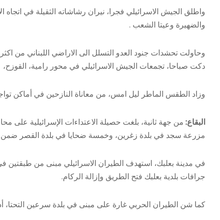
واطلق الجيش الاسرائيلي فجرا، نيران رشاشاته الثقيلة في اتجاه ال
والضهيرة وعيتا الشعب .
وحاولت تحشدات جنود العدو التسلل الى الاراضي اللبناني من اكثر
دكت صباحا، تجمعات الجيش الاسرائيلي في محور رامية، القوزح،
وزاد الطقس الماطر ليل امس، من معاناة النازحين في أماكن تواج
البقاع:
مزرعة سجد في بلدة زغرين، وخمسة ضحايا في بلدة القصر ضمن ق
في مدينة بعلبك، استهدف الطيران الاسرائيلي مبنى من طبقتين في
جرافات بلدية بعلبك فتح الطريق وإزالة الركام.
كما شن الطيران الحربي غارة على مبنى في بلدة سرعين التحتا، أ