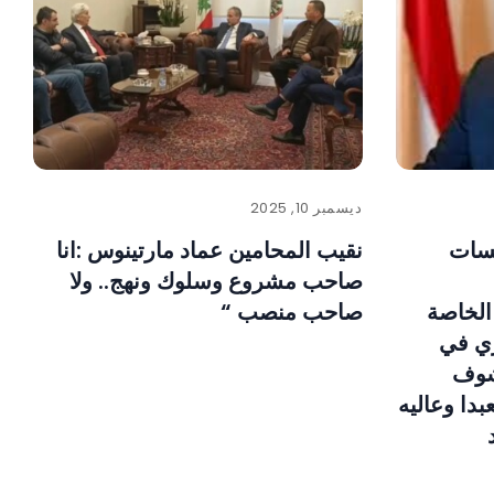
ديسمبر 10, 2025
سسات
نقيب المحامين عماد مارتينوس :انا
صاحب مشروع وسلوك ونهج.. ولا
الخاصة
صاحب منصب “
ري في
لشوف
دا وعاليه