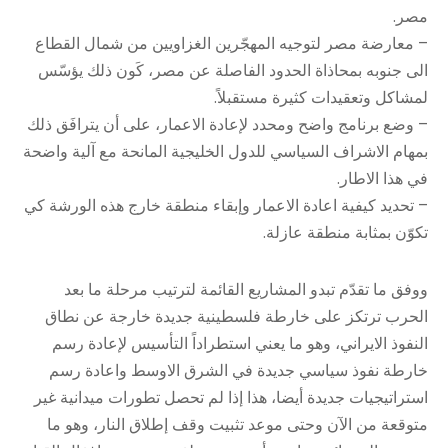
مصر.
– معارضة مصر لتوجيه المهجّرين الغزاويين من شمال القطاع
الى جنوبه بمحاذاة الحدود الفاصلة عن مصر، كَون ذلك يؤسّس
لمشاكل وتعقيدات كثيرة مستقبلاً.
– وضع برنامج واضح ومحدد لإعادة الاعمار، على أن يترافَق ذلك
بمهام الاشراف السياسي للدول الخليجية المانحة مع آلية واضحة
في هذا الاطار.
– تحديد كيفية اعادة الاعمار وإبقاء منطقة خارج هذه الورشة كي
تكوّن بمثابة منطقة عازلة.
ووفق ما تقدّم تبدو المشاريع القائمة لترتيب مرحلة ما بعد
الحرب ترتكز على خارطة فلسطينية جديدة خارجة عن نطاق
النفوذ الايراني، وهو ما يعني استطراداً التأسيس لإعادة رسم
خارطة نفوذ سياسي جديدة في الشرق الاوسط واعادة رسم
استراتيجيات جديدة أيضا، هذا إذا لم تحصل تطورات ميدانية غير
متوقعة من الآن وحتى موعد تثبيت وقف إطلاق النار، وهو ما