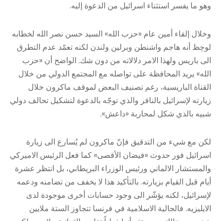
وهو ما يفسر استثناء اسرائيل من الدعوة إليه.
وخلال إلقاء أمين عام «حزب الله» السيد حسن نصر الله لخطابه
لوحِظ أنه هاجم واشنطن وبرلين ولندن لكنه تعمّد عدم التطرق
الى باريس ولهذا الامر دلالاته من دون شك. الواضح أن «حزب
الله» يريد المحافظة على تواصله مع المجتمع الدولي من خلال
القناة الباريسية، رغم تصنيف البعض لموقف ماكرون خلال
زيارته لإسرائيل بالنافر والذي توجّه بالدعوة لتشكيل تحالف دولي
شبيه بالذي شكل لمحاربة «داعش».
لكن مع شيء من التدقيق فإنّ ماكرون لم يُسارع الى زيارة
اسرائيل فور حدوث «فيضان الأقصى» كما فعل الرئيس الاميركي
والمستشار الالماني ورئيس الوزراء البريطاني، بل انتظر عشرة
أيام قبل القيام بزيارته. بالتأكيد هذا لا يخفف من تضامنه ودعمه
لإسرائيل، لكنه يؤشّر الى وجود حسابات أخرى موجودة لدى
الايليزيه. فالجالية الاسلامية في فرنسا تتجاوز الستة ملايين