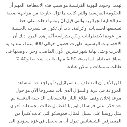
تهديدا وجوديا للهوية الفرنسية هو سبب هذه الانعطافة. المهم أن
الحكومة الفرنسية والتي كانت ما تزال خارجة من مواجهة صعبة
مع الجالية الجزائرية والتي قيل انّ روسيا دخلت على خط
تشجيعها لحسابات أوكرانية، لا بد أن تكون قد شعرت بالخشية
من عودة الاضطرابات ولكن بشراسة أكبر هذه المرة. ذلك أن
الإحصائيات الرسمية أظهرت حصول حوالى 900 إعتداء منذ بداية
الحرب وحتى نهاية شهر تشرين الأول الماضي، وجرى وضعها في
سياق «معاداة السامية»، 60 % منها طالت اشخاصا و40 %
طالت ممتلكات وأماكن عبادة.
لكن الأهم أن التعاطف مع اسرائيل بدأ يتراجع بعد المشاهد
المروعة في غزة. والسؤال الذي بات مطروحا الآن هو حول
موعد إعلان وقف اطلاق النار. فالحسابات الداخلية الدقيقة لم
تعد حكرا على فرنسا او اوروبا فقط بل طالت مجتمعات أخرى
مثل روسيا على سبيل المثال. فموسكو التي عانت كثيراً من
المتطرفين الشيشانيين تدرك أن ما يحصل في غزة سيؤدي الى