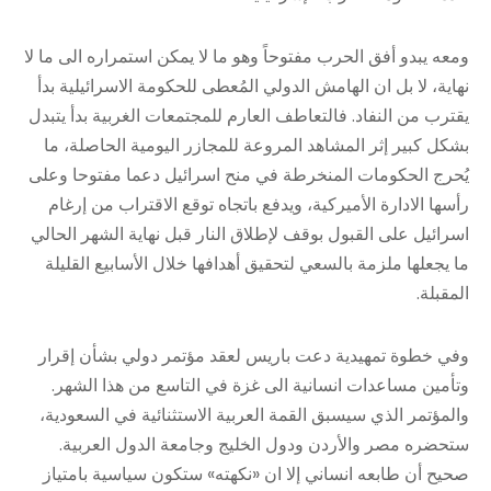
ومعه يبدو أفق الحرب مفتوحاً وهو ما لا يمكن استمراره الى ما لا
نهاية، لا بل ان الهامش الدولي المُعطى للحكومة الاسرائيلية بدأ
يقترب من النفاد. فالتعاطف العارم للمجتمعات الغربية بدأ يتبدل
بشكل كبير إثر المشاهد المروعة للمجازر اليومية الحاصلة، ما
يُحرج الحكومات المنخرطة في منح اسرائيل دعما مفتوحا وعلى
رأسها الادارة الأميركية، ويدفع باتجاه توقع الاقتراب من إرغام
اسرائيل على القبول بوقف لإطلاق النار قبل نهاية الشهر الحالي
ما يجعلها ملزمة بالسعي لتحقيق أهدافها خلال الأسابيع القليلة
المقبلة.
وفي خطوة تمهيدية دعت باريس لعقد مؤتمر دولي بشأن إقرار
وتأمين مساعدات انسانية الى غزة في التاسع من هذا الشهر.
والمؤتمر الذي سيسبق القمة العربية الاستثنائية في السعودية،
ستحضره مصر والأردن ودول الخليج وجامعة الدول العربية.
صحيح أن طابعه انساني إلا ان «نكهته» ستكون سياسية بامتياز