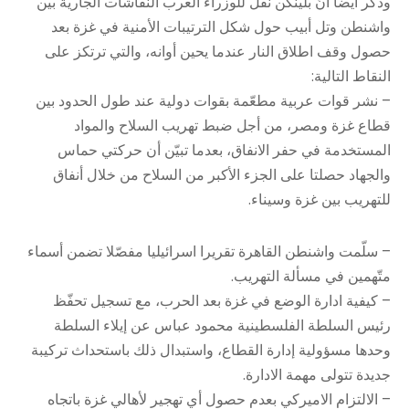
وذكر أيضاً أنّ بلينكن نقل للوزراء العرب النقاشات الجارية بين
واشنطن وتل أبيب حول شكل الترتيبات الأمنية في غزة بعد
حصول وقف اطلاق النار عندما يحين أوانه، والتي ترتكز على
النقاط التالية:
– نشر قوات عربية مطعّمة بقوات دولية عند طول الحدود بين
قطاع غزة ومصر، من أجل ضبط تهريب السلاح والمواد
المستخدمة في حفر الانفاق، بعدما تبيّن أن حركتي حماس
والجهاد حصلتا على الجزء الأكبر من السلاح من خلال أنفاق
للتهريب بين غزة وسيناء.
– سلّمت واشنطن القاهرة تقريرا اسرائيليا مفصّلا تضمن أسماء
متّهمين في مسألة التهريب.
– كيفية ادارة الوضع في غزة بعد الحرب، مع تسجيل تحفّظ
رئيس السلطة الفلسطينية محمود عباس عن إيلاء السلطة
وحدها مسؤولية إدارة القطاع، واستبدال ذلك باستحداث تركيبة
جديدة تتولى مهمة الادارة.
– الالتزام الاميركي بعدم حصول أي تهجير لأهالي غزة باتجاه