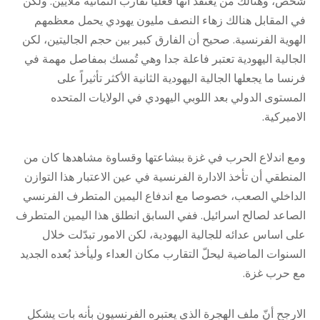
شخص، وهنالك من يعتقد أنها فعلياً تقارب الثمانية ملايين. ولكن
في المقابل هنالك زهاء النصف مليون يهودي يحمل معظمهم
الهوية الفرنسية. صحيح أن الفارق كبير بين حجم الجاليتين، لكن
الجالية اليهودية تعتبر فاعلة جدا وهي تُمسك بمفاصل مهمة في
فرنسا ما يجعلها الجالية اليهودية الثانية الأكثر تأثيراً على
المستوى الدولي بعد اللوبي اليهودي في الولايات المتحده
الاميركية.
ومع اندلاع الحرب في غزة ببشاعتها وقساوة مشاهدها كان من
المنطقي أن تأخذ الادارة الفرنسية في عين الاعتبار ه‍ذا التوازن
الداخلي الصعب، خصوصا مع اندفاع اليمين المتطرف الفرنسي
الصاعد لصالح اسرائيل. ففي السابق انطلق هذا اليمين المتطرف
على اساس عدائه للجالية اليهودية، لكن الامور تبدّلت خلال
السنوات الماضية ليحلّ التقارب مكان العداء وليأخذ بُعده الجديد
مع حرب غزة.
الارجح أنّ ملف الهجرة الذي يعتبره الفرنسيون بأنه بات يشكل