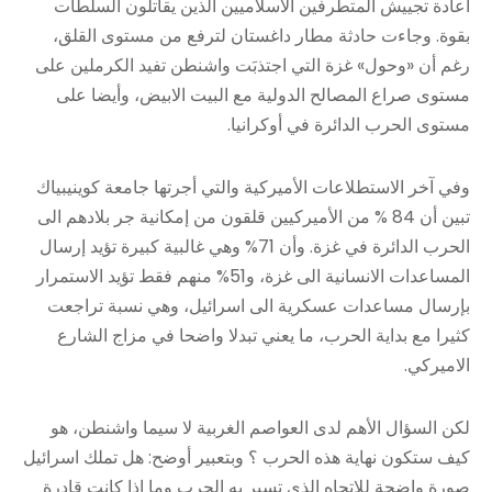
اعادة تجييش المتطرفين الاسلاميين الذين يقاتلون السلطات
بقوة. وجاءت حادثة مطار داغستان لترفع من مستوى القلق،
رغم أن «وحول» غزة التي اجتذبَت واشنطن تفيد الكرملين على
مستوى صراع المصالح الدولية مع البيت الابيض، وأيضا على
مستوى الحرب الدائرة في أوكرانيا.
وفي آخر الاستطلاعات الأميركية والتي أجرتها جامعة كوينيبياك
تبين أن 84 % من الأميركيين قلقون من إمكانية جر بلادهم الى
الحرب الدائرة في غزة. وأن 71% وهي غالبية كبيرة تؤيد إرسال
المساعدات الانسانية الى غزة، و51% منهم فقط تؤيد الاستمرار
بإرسال مساعدات عسكرية الى اسرائيل، وهي نسبة تراجعت
كثيرا مع بداية الحرب، ما يعني تبدلا واضحا في مزاج الشارع
الاميركي.
لكن السؤال الأهم لدى العواصم الغربية لا سيما واشنطن، هو
كيف ستكون نهاية هذه الحرب ؟ وبتعبير أوضح: هل تملك اسرائيل
صورة واضحة للاتجاه الذي تسير به الحرب وما إذا كانت قادرة