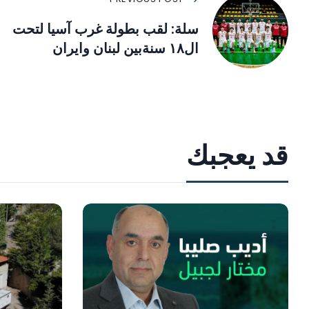
سلة: لقب بطولة غرب آسيا لتحت
ال١٨ سنةبين لبنان وايران
قد يعجبك