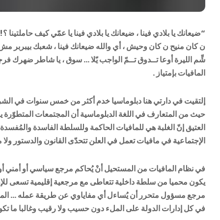
“ضيعانك يا بلادي فينا ، ضيعانك يا بلادي فينا يا عمّي كيف حاملت
ن كان منيح ن كان وحيش ، أي والله ضيعانك فينا ، شعبك بيبربر مش 
شِّم الليرة أوعا تــدوق تــمّ الواجب يّلا … سوق ، يا شاطر ضهرك ف
المافيات بإمتياز .
إلتقيت في دارتي هنا دبلوماسيا خدم أكثر من خمس سنوات في الشرق 
حيث من المتعارف في اللغة الدبلوماسية أن المجتمعات المتطوّرة يغل
العتيق إنّ الغلبة هي للمافيات الحاكمة وللسلطة الفاسدة والمُفسدة 
الإجتماعية في مافيات تعمل في العلن تتحدّى القانون والدستور ولا 
في نظام المافيات من المستحيل أنْ يُحاكم مرجع سياسي أو أمني أو 
يكون محميا من سلطة داخلية تتعاطى مع مرجعية إقليمية تسعى للإطبا
مرجع مسؤول متحرر أن يُساءل أي مفاياوي عن طريقة عمله … المسؤ
في كل إدارات الدولة على الملء دون حسيب ولا رقيب وغالبا ما تكون