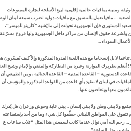
وثيقة ومتينة بمافيات عالمية إقليمية لبيع الأسلحة لتجارة الممنوعات
الصعبة … مافيا تعمل بالتنسيق مع مافيات دولية لضرب سمعة لبنان الوط
يد الدستوري فإن الجمهورية تحولت إلى ما يُشبه “كازينو للميسر”،
نين ولشرعة حقوق الإنسان من مراكز داخل الجمهورية ولها فروع مشرّعة
لأعمال السوداء …
اغما لا بل إنسجاما مع هذه اللعبة القذرة المذكورة وإلاّ كيف يُفسّرون هذ
 ؟! أيعلم بطريرك الموارنة وغيره من البطاركة والمفتي والإمام وشيخ الع
قاعدة الدستورية – القاعدة المدنية – القاعدة الجنائية ، ومن الطبيعي أن
لمافيات في لبنان لا تتقيد بأي قاعدة من القواعد المذكورة والمؤسف أن 
تناغمون معها ويتغاضون عنها .
مجتمع ولا يبني وطن ولا يبني إنسان .. يبني غابة وحوش وزعران هل يُدرك
رام تتفوق على المواطن اللبناني حطّموا كل شيء وما من أحد بإستطاعته
 … رحم الله أمي نوال عندما كانت تُسمعني هذا المثل ” تلات ساعات ع
ي ماشيي متل الساعة”.