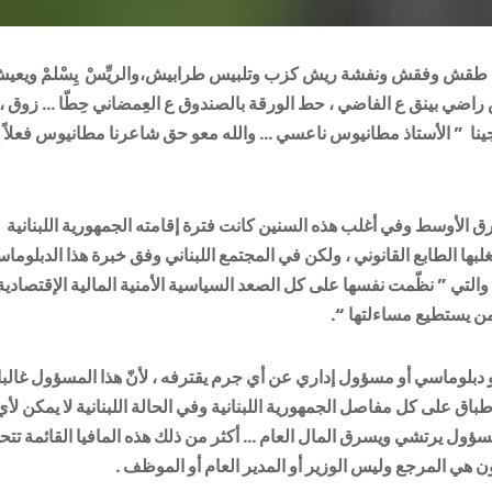
ينا ؟! طقش وفقش ونفشة ريش كزب وتلبيس طرابيش،والريِّسْ يِسْلمْ ويعي
راضي بينق ع الفاضي ، حط الورقة بالصندوق ع العِمضاني حِطّا … زوق ،
رجينا ” الأستاذ مطانيوس ناعسي … والله معو حق شاعرنا مطانيوس فعلاً إ
الأوسط وفي أغلب هذه السنين كانت فترة إقامته الجمهورية اللبنانية
بها الطابع القانوني ، ولكن في المجتمع اللبناني وفق خبرة هذا الدبلوما
والتي ” نظّمت نفسها على كل الصعد السياسية الأمنية المالية الإقتصادية
من يستطيع مساءلتها “.
دبلوماسي أو مسؤول إداري عن أي جرم يقترفه ، لأنّ هذا المسؤول غالبا 
ق على كل مفاصل الجمهورية اللبنانية وفي الحالة اللبنانية لا يمكن لأي
ول يرتشي ويسرق المال العام … أكثر من ذلك هذه المافيا القائمة تت
 هي المرجع وليس الوزير أو المدير العام أو الموظف .