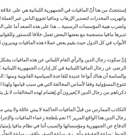
إستنتجتُ من هنا أنّ المافيات في الجمهورية اللبنانية هي على علاقة 
ولتهريب المخدرات لتصدير الإرهاب ومافيا تجويع الناس عبر العملة 
ولضرب هيبة المؤسسات الرسمية … هذا على هذه الصعد أما على الصع
تديرها مافيا منسجمة مع بعضها البعض تعمل خلافا للدستور وللقوا
الأبواب في كل الدول حيث يقيم بعض عملاء هذه المافيات ويديرون ا
إنّ سكوت رجال الدين والرأي العام اللبناني عن هذه المافيات يشكل تن
الرضى عن رجال المافيا اللبنانية في كل إدارات الجمهورية اللبنانية
والساسة أن هناك أنواعا عديدة للقاعدة السياسية القانونية ومنها : ال
تتنوع المسؤولية وفقا لأساس المخالفة التي هي سبب قيامها ولهذا ا
ذكرناهم من رجال الدين لا يُعيرون أي إهتمام لهذه المخالفات لا بل ي
التكاذب الممارس من قبلْ المافيات الحاكمة لا يبني عائلة ولا يبني 
رجال الدين هذا الواقع المرير ؟! نعم بلطجة زعماء المافيات والإج
الدفاع عن الجمهورية ومؤسساتها والسبب أننا في نظام مافيا بإمتياز
الحيط : ساعة الحقيقة مأخــرة ، ساعة الصفر واقفي ، ساعة التخلّ