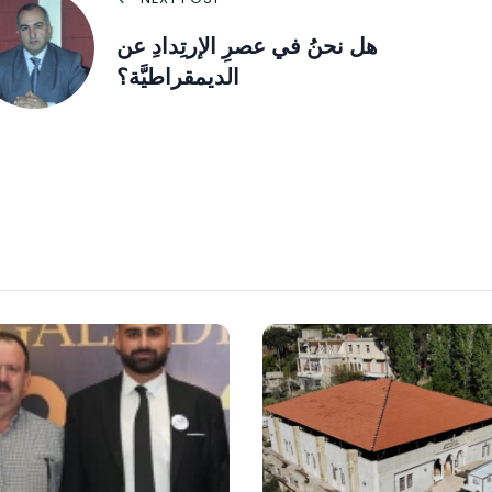
هل نحنُ في عصرِ الإرتِدادِ عن
الديمقراطيَّة؟