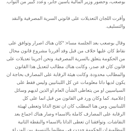
بوصعب، وحضور وزير المالية ياسين جابر، وعدد كبير من النواب.
وأقرت اللجان التعديلات على قانوني السرية المصرفية والنقد
والتسليف.
وقال بوصعب بعد الجلسة مساء: “كان هناك اصرار وتوافق على
نقاط كان عليها خلاف من قبل وقد أقررنا مشروع قانون محال
من الحكومة يتعلق بالسرية المصرفية. ونحن أجرينا تعديلات على
قانون كان قد صدر، وكانت هناك مطالب لتعديل هذا القانون
والمطالب محدودة. وكانت هيئة الرقابة على المصارف بحاجة ان
يكون لديها داتا معلومات عن كل اللبنانيين وليس فقط على
السياسيين او من يتعاطى الشأن العام او الذين لديهم وسائل
إعلامية. كما وكان ورد في القانون من قبل انما على كل
اللبنانيين. ومن هنا المطلب كان ان تفتح الداتا وتعطى لهيئة
الرقابة على المصارف كاملة بالاسماء وصار هناك اجماع بعد
النقاشات. وتوافقنا ان تعطى الداتا بالاسماء والنقطة الثانية
المطلوبة ان الحكومة حددت في مطلبها بالتنسيق بين الوزراء