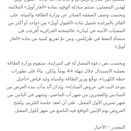
لهذين المعملين، ستتم مبادلة الوقود بمادة «الغاز أويل» الملائمة.
وبحسب وصف الصفقة الصادر عن وزارة الطاقة والمياه، على
الفائز بالمزايدة تحميل مادة «الفيول أويل» من «واحد أو أكثر من
المصبات الآمنة في لبنان»، فالشحنة الجزائرية أُفرغت في
منشأة النفط في طرابلس، ومن ثمّ تفريغ كمية من مادة «الغاز
أويل».
وبحسب نص دعوة المشاركة في المزايدة، ستقوم وزارة الطاقة
بعملية الاستبدال خلال مهلة 44 يوماً. ولكن، بناءً على تطورات
خطة الكهرباء، توقّع وزير الطاقة والمياه وليد فياض «تأجيل
موعد البت في عروض المبادلة». ويُذكر أنّه بدأت مدة العرض من
السادس والعشرين من شهر آب الماضي، وتنتهي في الثامن من
شهر تشرين الأول المقبل، على أن تُعقد جلسة التلزيم، وتُفتح
العروض يوم الإثنين الواقع فيه التاسع من شهر أيلول المقبل.
المصدر – الأخبار