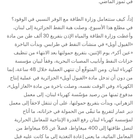
في تموز الماضي.
إذاً، كيف ستتعامل وزارة الطاقة مع الوفر النسبي في الوقود؟
في مطلع هذا الأسبوع، وصلت هبة النفط الجزائرية إلى لبنان،
وأعطت وزارة الطاقة والمياه الإذن بتفريغ 30 ألف طن من مادة
«الفيول أويل» في منشآت النفط في طرابس. وبدأت الباخرة
«عين أكر»، يوم الإثنين، بتفريغ حمولتها بعد الانتهاء من تنظيف
خزانات النفط وأنابيب المصبات البحرية، وفقاً لبيان مؤسسة
كهرباء لبنان. ومن المتوقّع أن تنتهي العملية خلال 48 ساعة، إنما
من دون أن تدخل مادة «الفيول أويل» الجزائرية في عملية إنتاج
الكهرباء. وفي الوقت نفسه، وصلت باخرة من مادة «الغاز أويل»،
مدفوع ثمنها من رصيد مؤسّسة كهرباء لبنان، إلى معمل
الزهراني، وبدأت بتفريغ حمولتها، على أن تنتقل لاحقاً إلى معمل
دير عمار لتفريغ ما تبقّى من الحمولة في خزاناته، ما أتاح
لمؤسسة كهرباء لبنان رفع القدرة الإنتاجية للمعامل الحرارية
لتصل طاقتها إلى 400 ميغاواط، فضلاً عن 65 ميغاواط من
المعامل المائية، ما يعني إعادة التغذية إلى ما كانت عليه قبل