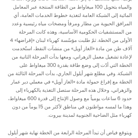
والمياه بتحويل 100 ميغاواط من الطاقة المنتجة عبر المعامل
المائية إلى الشبكة العامة لتغذية خطوط الخدمات العامة، أي
المرافق الحيوية من مطار ومرفأ ومضخات مياه رئيسية وعدد
من المستشفيات الحكومية الأساسية، وهذه كانت المرحلة
الأولى من الخطة. ثمّ طلبت مؤسّسة كهرباء لبنان «إقراضها» 4
آلاف طن من مادة «الغاز أويل» من منشآت النفط، استُخدمت
لإعادة تشغيل معمل الزهراني، ومعها بدأت المرحلة الثانية من
الخطة التي أدّت إلى وضع طاقة بقدرة 300 ميغاواط على
الشبكة. وفي مطلع شهر أيلول الجاري، بدأت المرحلة الثالثة من
الخطة مع إفراغ حمولة مادة «الغاز أويل» في معملي دير عمار
والزهراني، وخلال هذه المرحلة ستصل التغذية بالكهرباء إلى
حدود 6 ساعات يومياً مع وصول الإنتاج إلى قدرة 600 ميغاواط،
وهذا ما لمسه مواطنون في مناطق لأكثر من 15 يوماً من دون
كهرباء مثل الضاحية الجنوبية لمدينة بيروت.
ويتوقع فياض أن تبدأ المرحلة الرابعة من الخطة نهاية شهر أيلول