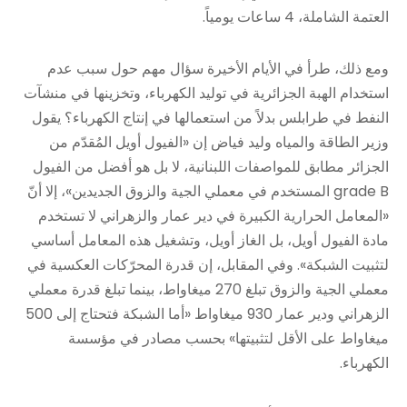
العتمة الشاملة، 4 ساعات يومياً.
ومع ذلك، طرأ في الأيام الأخيرة سؤال مهم حول سبب عدم
استخدام الهبة الجزائرية في توليد الكهرباء، وتخزينها في منشآت
النفط في طرابلس بدلاً من استعمالها في إنتاج الكهرباء؟ يقول
وزير الطاقة والمياه وليد فياض إن «الفيول أويل المُقدّم من
الجزائر مطابق للمواصفات اللبنانية، لا بل هو أفضل من الفيول
grade B المستخدم في معملي الجية والزوق الجديدين»، إلا أنّ
«المعامل الحرارية الكبيرة في دير عمار والزهراني لا تستخدم
مادة الفيول أويل، بل الغاز أويل، وتشغيل هذه المعامل أساسي
لتثبيت الشبكة». وفي المقابل، إن قدرة المحرّكات العكسية في
معملي الجية والزوق تبلغ 270 ميغاواط، بينما تبلغ قدرة معملي
الزهراني ودير عمار 930 ميغاواط «أما الشبكة فتحتاج إلى 500
ميغاواط على الأقل لتثبيتها» بحسب مصادر في مؤسسة
الكهرباء.