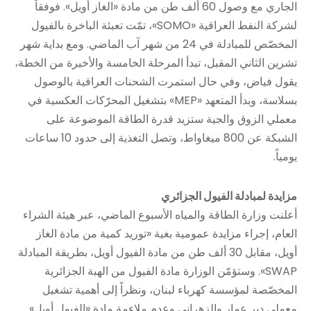
الجاري مع وصول 60 ألف طن من مادة «الغاز أويل». فوفقاً
لشركة النفط العراقية «SOMO»، تمّت تعبئة الباخرة بالفيول
المخصّص للمبادلة في 24 من شهر آب الماضي. ومع بداية شهر
تشرين الثاني المقبل، تبدأ المرحلة الخامسة والأخيرة من الخطة،
يقول فياض، وفي حال استمرت الشحنات العراقية بالوصول
بسلاسة، وبدأ المتعهد «MEP» بتشغيل المحرّكات العكسية في
معملي الزوق والجية ستزيد قدرة الطاقة الموضوعة على
الشبكة عن 800 ميغاواط، وتصل التغذية إلى حدود 10 ساعات
يومياً.
مزايدة لمبادلة الفيول الجزائري
أعلنت وزارة الطاقة والمياه الأسبوع الماضي، عبر هيئة الشراء
العام، إجراء مزايدة عمومية بغية «توريد كمية من مادة الغاز
أويل، مقابل 30 ألف طن من مادة الفيول أويل، بطريقة المبادلة
SWAP». وستؤمّن الوزارة مادة الفيول من الهبة الجزائرية
المخصّصة لمؤسسة كهرباء لبنان، ونظراً إلى أهمية تشغيل
معملي دير عمار والزهراني وعدم ملاءمة مادة «الفيول أويل»