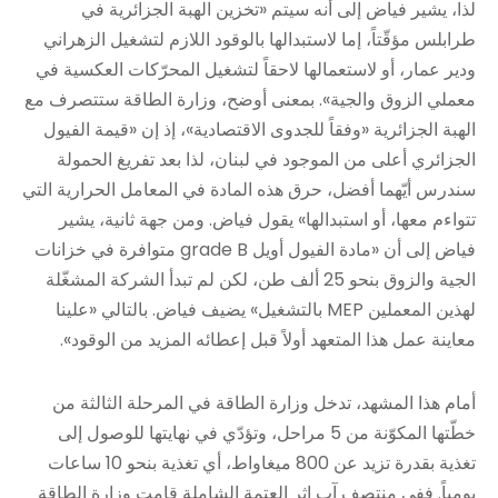
لذا، يشير فياض إلى أنه سيتم «تخزين الهبة الجزائرية في
طرابلس مؤقّتاً، إما لاستبدالها بالوقود اللازم لتشغيل الزهراني
ودير عمار، أو لاستعمالها لاحقاً لتشغيل المحرّكات العكسية في
معملي الزوق والجية». بمعنى أوضح، وزارة الطاقة ستتصرف مع
الهبة الجزائرية «وفقاً للجدوى الاقتصادية»، إذ إن «قيمة الفيول
الجزائري أعلى من الموجود في لبنان، لذا بعد تفريغ الحمولة
سندرس أيّهما أفضل، حرق هذه المادة في المعامل الحرارية التي
تتواءم معها، أو استبدالها» يقول فياض. ومن جهة ثانية، يشير
فياض إلى أن «مادة الفيول أويل grade B متوافرة في خزانات
الجية والزوق بنحو 25 ألف طن، لكن لم تبدأ الشركة المشغّلة
لهذين المعملين MEP بالتشغيل» يضيف فياض. بالتالي «علينا
معاينة عمل هذا المتعهد أولاً قبل إعطائه المزيد من الوقود».
أمام هذا المشهد، تدخل وزارة الطاقة في المرحلة الثالثة من
خطّتها المكوّنة من 5 مراحل، وتؤدّي في نهايتها للوصول إلى
تغذية بقدرة تزيد عن 800 ميغاواط، أي تغذية بنحو 10 ساعات
يومياً. ففي منتصف آب إثر العتمة الشاملة قامت وزارة الطاقة