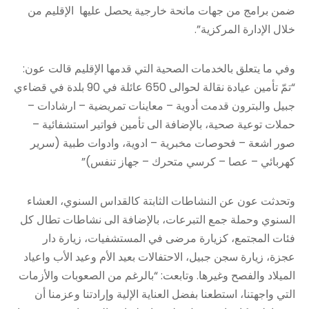
ضمن برامج من جهات مانحة خارجية يحصل عليها الإقليم من
خلال الإدارة المركزية”.
وفي ما يتعلق بالخدمات الصحية التي قدمها الإقليم قالت عون:
“تمّ تأمين عيادة نقالة لحوالى 650 عائلة في 90 بلدة في قضاءي
جبيل والبترون قدمت أدوية – معاينات تمريضية – ارشادات –
حملات توعية صحية، بالإضافة الى تأمين فواتير استشفائية –
صور اشعة – فحوصات مخبرية – ادوية، وادوات طبية (سرير
كهربائي – عصا – كرسي متحرك – جهاز تنفس)”
وتحدثت عون عن النشاطات الثابتة كالقداس السنوي، العشاء
السنوي وحملة جمع التبرعات، بالإضافة الى نشاطات تطال كل
فئات المجتمع، كزيارة مرضى في المستشفيات، زيارة دار
عجزة، زيارة سجن جبيل، الاحتفالات بعيد الأم وعيد الأب واعياد
الميلاد والفصح وغيرها. وتابعت: “بالرغم من الصعوبات والأزمات
التي واجهتنا، استطعنا بفضل العناية الإلية وإرادتنا وعزمنا أن