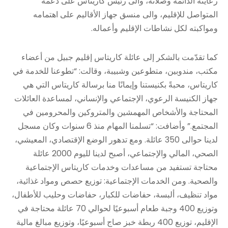
رعايته الدائمة وصلاته، والى رئيس كاريتاس على دعمه
المتواصل للإقليم، والى منسق جهاز الأقاليم على اهتمامه
ومواكبته لكل نشاطات الإقليم وأعماله.
كما تقدّمت بالشكر إلى عائلة كاريتاس إقليم جبيل من أعضاء
مكتب، مندوبين، متطوعين وشبيبة، وقالت: “تطوعنا للخدمة في
كاريتاس، محبةً بكنيستنا وإيمانًا منا برسالة كاريتاس التي هي
جهاز الكنيسة الرعوي، الإجتماعي والإنساني، لمساعدة العائلات
المحتاجة والأشخاص المهمشين والمتروكين والمحرومين في
المجتمع.” وأضافت: “تسلمنا المهام منذ 6 سنوات وكان مسجل
لدينا حوالى 350 عائلة. ومع تدهور الوضع الإقتصادي، المعيشي،
الصحي، المالي والإجتماعي، أصبح لدينا لليوم 2000 عائلة
محتاجة تستفيد من مساعدات وخدمات كاريتاس الإجتماعية
والصحية. ومن الخدمات الإجتماعية: توزيع حصص ومواد غذائية،
مواد تنظيف، ألبسة، حفاضات للكبار، حفاضات وحليب للأطفال،
وتوزيع 400 وجبة طعام أسبوعيًا لحوالي 70 عائلة محتاجة في
الإقليم، توزيع 400 ربطة خبز صاج أسبوعيًا، وتوزيع مبالغ مالية