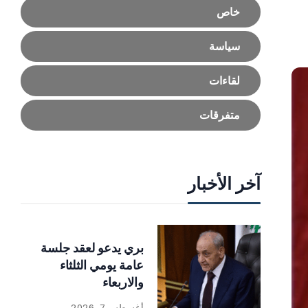
خاص
سياسة
لقاءات
متفرقات
آخر الأخبار
بري يدعو لعقد جلسة
عامة يومي الثلثاء
والاربعاء
أغسطس 7, 2026