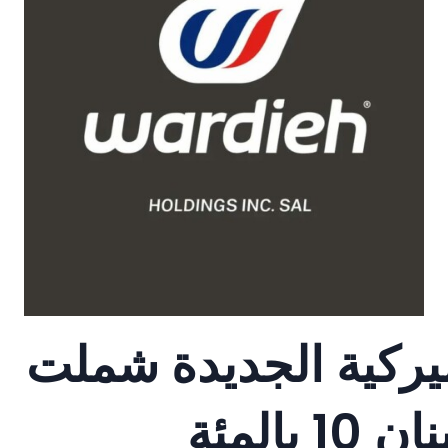
ميركية الجديدة شملت
المئة