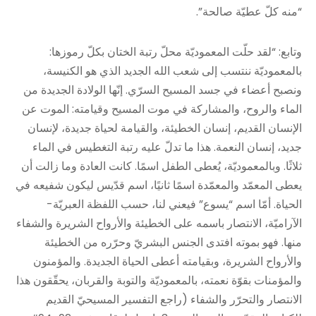
“منه كلّ عطيّة صالحة”.
وتابع: “لقد حلّت المعموديّة محلّ رتبة الختان بكلّ رموزها:
بالمعموديّة ننتسب إلى شعب الله الجديد الذي هو الكنيسة،
ونصبح أعضاء في جسد المسيح السرّي. إنّها الولادة الجديدة من
الماء والروح، والمشاركة في موت المسيح وقيامته: الموت عن
الإنسان القديم، إنسان الخطيئة، والقيامة لحياة جديدة، لإنسان
جديد، إنسان النعمة. هذا ما تدلّ عليه رتبة التغطيس في الماء
ثلاثًا. وبالمعموديّة، يُعطى الطفل اسمًا. كانت العادة وما زالت أن
يعطى المعمّد والمعمّدة اسمًا ثانيًا، اسم قدّيس ليكون شفيعه في
الحياة. أمّا اسم “يسوع” فيعني لنا، حسب اللفظة العبريّة-
الآراميّة، الانتصار باسمه على الخطيئة والأرواح الشريرة والشفاء
منها. فهو بموته افتدى الجنس البشريّ وحرّره من الخطيئة
والأرواح الشريرة، وبقيامته أعطى الحياة الجديدة. والمؤمنون
والمؤمنات بقوّة نعمته، بالمعموديّة والتوبة والقربان، يحقّقون هذا
الانتصار والتحرّر والشفاء (راجع التفسير المسيحيّ القديم