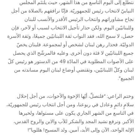
نتطلّع إلى اليوم التاسع من هذا الشهر، حيث يلتئم المجلس
النيابيّ لانتخاب رئيس للجمهوريّة. فإنّا نرافقهم بالصلاة من أجل
نجاح مشاوراتهم وانتخاب الرئيس الأقدر والأنسب للبنان
وللبنانيّين اليوم. ولكن حذار تأجيل الانتخاب لسبب أو لآخر، فإن
حصل، لا سمح الله، فقد النواب ثقة اللبنانيّين جميعًا، وثقة الأسرة
الدوليّة. فحذار رهن لبنان لشخص أو لمجموعة. فلبنان يخصّ
جميع اللبنانيّين لا فئة دون أخرى. وعليه فالمرشّح الذي يحصل
على الأصوات المطلوبة في المادّة 49 من الدستور هو رئيس كلّ
لبنان وكلّ اللبنانيّين، وتقتضي أوضاع لبنان اليوم مساندته من
الجميع”.
وختم الراعي: “فلنصلِّ، أيّها الإخوة والأخوات، من أجل إحلال
سلامٍ دائمٍ وعادل في ربوعنا، ومن أجل انتخاب رئيس للجمهوريّة،
في التاسع من الشهر الجاري يكون على مستواها، ولخيرها
الأكبر. ونرفع نشيد المجد والشكر للآب والابن والروح القدس،
الإله الواحد، الآن وإلى الأبد، آمين. ولد المسيح! هللويا”!