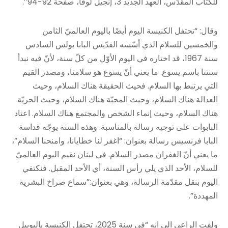
للكتاب المقدّس، العهد الجديد 3، إنجيل لوقا، صفحة 92-94″.
وقال: “تحتفل الكنيسة اليوم أيضًا باليوم العالميّ الثامن
والخمسين للسلام الذي أسّسه القدّيس البابا بولس السادس
سنة 1967، قد اختاره في اليوم الأوّل من كلّ سنة، لأنّ فيه نبدأ
سنتنا باسم يسوع. ما يعني أنّ يسوع هو سلامنا، ومصدر القيم
التي يرتبط بها السلام. فحيث الحقيقة هناك السلام، وحيث
العدالة هناك السلام، وحيث المحبّة هناك السلام، وحيث الحريّة
هناك السلام، وحيث إنماء الشخص والمجتمع هناك السلام. اعتاد
البابوات على توجيه رسالة بالمناسبة. وهذه السنة يوجّه قداسة
البابا فرنسيس رسالة بعنوان: “اغفر لنا خطايانا، وامنحنا السلام”،
ما يعني أنّ الغفران مصدر السلام. في لبنان نقيم اليوم العالميّ
للسلام، الأحد الذي يلي رأس السنة، أي الأحد المقبل. فنكتفي
اليوم بنقل مقدّمة الرسالة، وهي بعنوان:”سماع صراخ البشرية
المهددة”.
ولفت الراعي الى انه “في سنة 2025، تحتفل الكنيسة باليوبيل