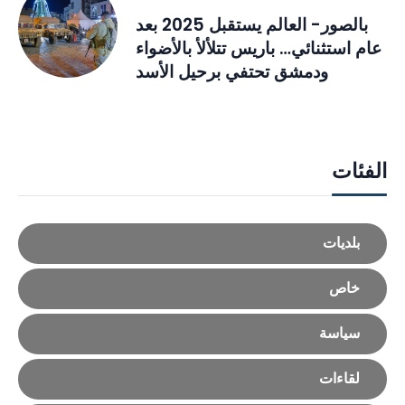
بالصور- العالم يستقبل 2025 بعد
عام استثنائي… باريس تتلألأ بالأضواء
ودمشق تحتفي برحيل الأسد
الفئات
بلديات
خاص
سياسة
لقاءات