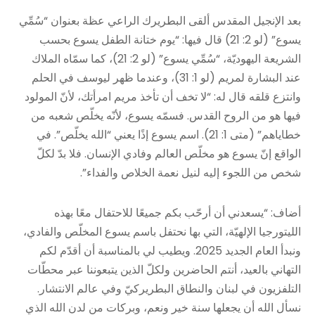
بعد الإنجيل المقدس ألقى البطريرك الراعي عظة بعنوان “سُمِّي
يسوع” (لو 2: 21) قال فيها: “يوم ختانة الطفل يسوع بحسب
الشريعة اليهوديّة، “سُمِّي يسوع” (لو 2: 21)، كما سمّاه الملاك
عند البشارة لمريم (لو 1: 31)، وعندما ظهر ليوسف في الحلم
وانتزع قلقه قال له: “لا تخف أن تأخذ مريم امرأتك، لأنّ المولود
فيها هو من الروح القدس. فسمّه يسوع، لأنّه يخلّص شعبه من
خطاياهم” (متى 1: 21). اسم يسوع إذًا يعني “الله يخلّص”. في
الواقع إنّ يسوع هو مخلّص العالم وفادي الإنسان. فلا بدّ لكلّ
شخص من اللجوء إليه لنيل نعمة الخلاص والفداء”.
أضاف: “يسعدني أن أرحّب بكم جميعًا للاحتفال معًا بهذه
الليتورجيا الإلهيّة، التي بها نحتفل باسم يسوع المخلّص والفادي،
ونبدأ العام الجديد 2025. ويطيب لي بالمناسبة أن أقدّم لكم
التهاني بالعيد، أنتم الحاضرين ولكلّ الذين يتبعوننا عبر محطّات
التلفزيون في لبنان والنطاق البطريركيّ وفي عالم الانتشار.
نسأل الله أن يجعلها سنة خير ونعم، وبركات من لدن الله الذي