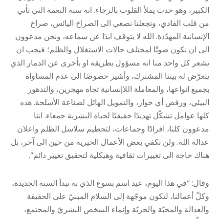
الكبير، وهو حدث يملأ القلوب بالرجاء. انه سنة النعمة التي تأتي
من قلب الفادي، وتجعلنا نصغي الى الصراخ اليائس، صراخ
الإنسانية المهدّدة. الله لا يتوقف ابدًا عن سماعه، ونحن مدعوون
الى ان نكون صوتًا لمختلف حالات الاستغلال والظلم؛ فيجب ان
يشعر كل واحد منا انه مسؤول بطريقة او بأخرى عن الدمار الذي
يتعرّض له بيتنا المشترك، وأشير خصوصًا الى عدم المساواة
بجميع انواعها، والمعاملة اللاإنسانية تجاه مهجرين، والتدهور
البيئي، ورفض أي حوار، والتمويل الهائل لصناعة الأسلحة. هذه
كلها عوامل تشكّل تهديدًا حقيقيًا لحياة البشرية جمعاء. اننا
مدعوون كلنا، افرادًا وجماعات، لتحطيم سلاسل الظلم واعلان
عدالة الله. ولن تكفي بعض الأعمال الخيرية من حين الى آخر، بل
هناك حاجة الى تغييرات ثقافية وهيكلية لتحقيق تغيير دائم”.
وقال: “في هذا اليوم، عيد اسم بسوع الذي به نبدأ السنة الجديدة،
وكلّ أعمالنا، لتكون موجّهة إلى السلام المبنيّ على الحقيقة
والعدالة والمحبّة والحريّة وإنماء الشخص البشريّ والمجتمع،