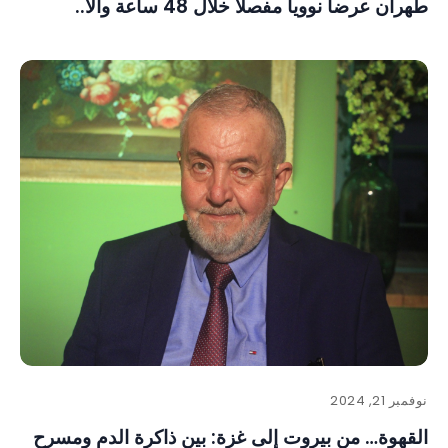
طهران عرضا نوويا مفصلا خلال 48 ساعة والا..
نوفمبر 21, 2024
القهوة… من بيروت إلى غزة: بين ذاكرة الدم ومسرح