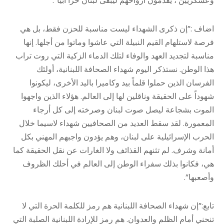
وعسكريين ، يقدمون أرواحهم ليبقى لبنان حراً أبياً”.
اضاف :”إن ذكرى الشهداء ليست مناسبة للحزن فقط، بل هي
فرصة لاستلهام القيم النبيلة التي عاشوا وماتوا من أجلها. إنها
مناسبة لتجديد العهد والوفاء لتلك الدماء الزكية التي روت تراب
هذا الوطن. نستذكر اليوم شهداء الصحافة اللبنانية، أولئك
الفرسان الذين حملوا قلماً بيد وكاميرا باليد الأخرى، ليكونوا
شهوداً على الحقيقة وناقلين لها إلى العالم. هؤلاء الذين واجهوا
الموت بشجاعة ليصل صوت لبنان وصرخته إلى كل أرجاء
المعمورة. لقد سقط العديد من الصحافيين شهداء لاسيما خلال
الحرب الإسرائيلية على لبنان، وهم يؤدون واجبهم المهني بكل
أمانة وشرف. لم تثنهم القذائف ولا الغارات عن نقل الحقيقة كما
هي، فكانوا بذلك سفراء الوطن إلى العالم في أحلك الظروف
وأصعبها”.
تابع:”إن شهداء الصحافة اللبنانية هم رمز للكلمة الحرة التي لا
تنحني أمام الظلم والعدوان. هم رمز للإرادة اللبنانية الصلبة التي