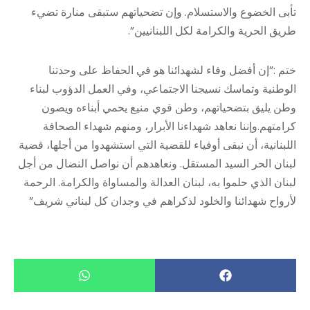
تأبى الخضوع والاستسلام. وإن تضحياتهم ستبقى منارة تضيء
طريق الحرية والكرامة لكل اللبنانيين”.
ختم :”إن أفضل وفاء لشهدائنا هو في الحفاظ على وحدتنا
الوطنية وتماسك نسيجنا الاجتماعي، وفي العمل الدؤوب لبناء
وطن يليق بتضحياتهم، وطن قوي منيع يحمي أبناءه ويصون
كرامتهم.وإننا نعاهد شهداءنا الأبرار، ومنهم شهداء الصحافة
اللبنانية، أن نبقى أوفياء للقضية التي استشهدوا من أجلها، قضية
لبنان الحر السيد المستقل. ونعاهدهم أن نواصل النضال من أجل
لبنان الذي حلموا به، لبنان العدالة والمساواة والكرامة. الرحمة
لأرواح شهدائنا والخلود لذكراهم في وجدان كل لبناني شريف”