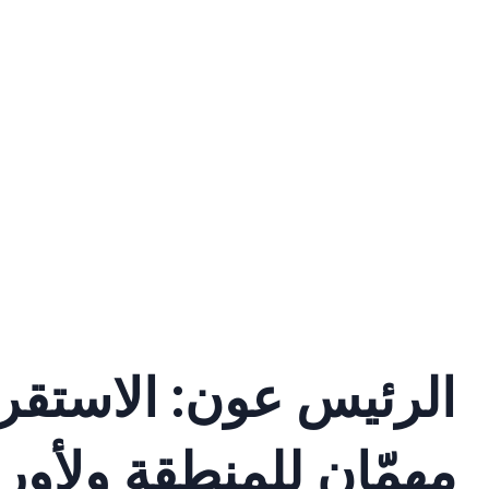
الرئيس عون: الاستقرا
مهمّان للمنطقة ولأورو