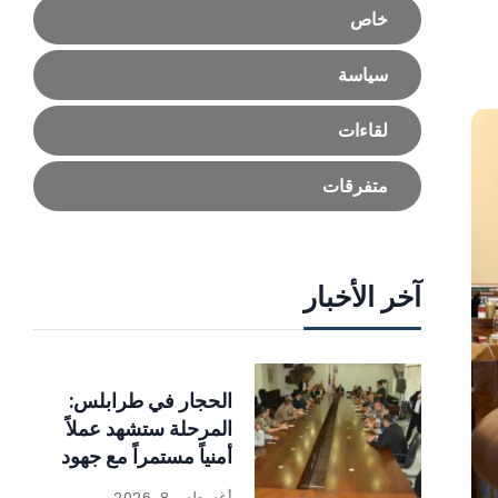
خاص
سياسة
لقاءات
متفرقات
آخر الأخبار
الحجار في طرابلس:
المرحلة ستشهد عملاً
أمنياً مستمراً مع جهود
للإنماء
أغسطس 8, 2026