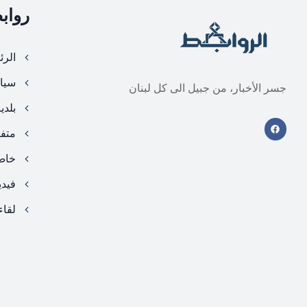
رواب
الرئ
سيا
جسر الأخبار، من جبيل الى كل لبنان
بلدي
متف
خا
فيد
لقاء