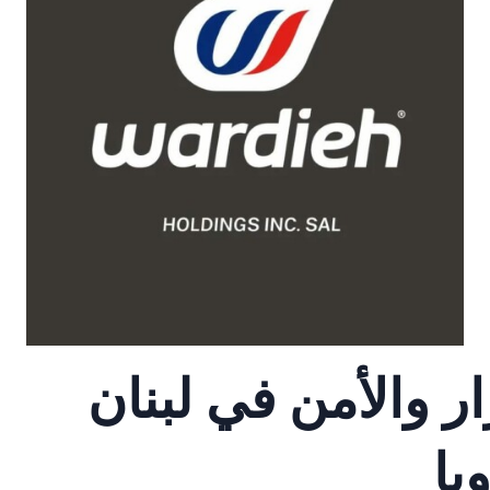
ر والأمن في لبنان
با