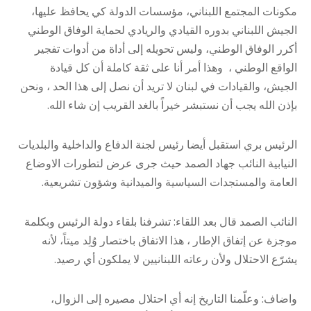
مكونات المجتمع اللبناني، مؤسسات الدولة كي يحافظ عليها،
الجيش اللبناني بدوره القيادي والريادي لحماية الوفاق الوطني
أكرر الوفاق الوطني، وليس تحويله إلى أداة من أدوات تفجير
الواقع الوطني ، وهذا أمر أنا على ثقة كاملة أن كل قيادة
الجيش، والقيادات في لبنان لا تريد أن نصل إلى هذا الحد ، ونحن
بإذن الله يجب أن نستبشر خيراً بالغد القريب إن شاء الله.
الرئيس بري استقبل أيضا رئيس لجنة الدفاع والداخلية والبلديات
النيابية النائب جهاد الصمد حيث جرى عرض لتطورات الاوضاع
العامة والمستجدات السياسية والميدانية وشؤون تشريعية.
النائب الصمد قال بعد اللقاء: تشرفنا بلقاء دولة الرئيس وبكلمة
موجزة عن إتفاق الإطار ، هذا الاتفاق باختصار وُلِد ميتاً، لأنه
يشرّع الاحتلال ولأن رعاته اللبنانيين لا يملكون أي رصيد.
واضاف: وعلّمنا التاريخ إنه أي احتلال مصيره إلى الزوال،