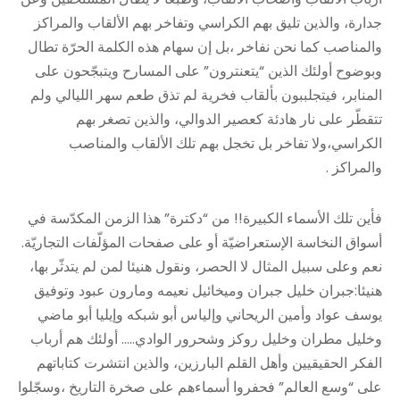
جدارة، والذين تليق بهم الكراسي وتفاخر بهم الألقاب والمراكز
والمناصب كما نحن نفاخر ،بل إن سهام هذه الكلمة الحرّة تطال
وبوضوح أولئك الذين “يتعنترون” على المسارح ويتبجّحون على
المنابر، فيتجلببون بألقاب فخرية لم تذق طعم سهر الليالي ولم
تتقطّر على نار هادئة كعصير الدوالي، والذين تصغر بهم
الكراسي،ولا تفاخر بل تخجل بهم تلك الألقاب والمناصب
والمراكز .
فأين تلك الأسماء الكبيرة!! من “دكترة” هذا الزمن المكدّسة في
أسواق النخاسة الإستعراضيّة أو على صفحات المؤلّفات التجاريّة.
نعم وعلى سبيل المثال لا الحصر، ونقول هنيئا لمن لم يتدثّر بها،
هنيئا:جبران خليل جبران وميخائيل نعيمه ومارون عبود وتوفيق
يوسف عواد وأمين الريحاني وإلياس أبو شبكه وإيليا أبو ماضي
وخليل مطران وخليل روكز وشحرور الوادي….. أولئك هم أرباب
الفكر الحقيقيين وأهل القلم البارزين، والذين انتشرت كتاباتهم
على “وسع العالم” فحفروا أسماءهم على صخرة التاريخ ،وسجّلوا