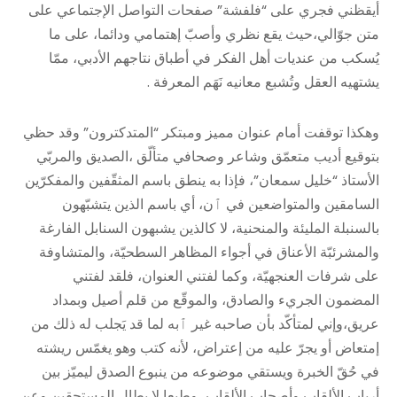
أيقظني فجري على “فلفشة” صفحات التواصل الإجتماعي على
متن جوّالي،حيث يقع نظري وأصبّ إهتمامي ودائما، على ما
يُسكب من عنديات أهل الفكر في أطباق نتاجهم الأدبي، ممّا
يشتهيه العقل وتُشبع معانيه نَهَم المعرفة .
وهكذا توقفت أمام عنوان مميز ومبتكر “المتدكترون” وقد حظي
بتوقيع أديب متعمّق وشاعر وصحافي متألّق ،الصديق والمربّي
الأستاذ “خليل سمعان”، فإذا به ينطق باسم المثقّفين والمفكرّين
السامقين والمتواضعين في ٱن، أي باسم الذين يتشبّهون
بالسنبلة المليئة والمنحنية، لا
كالذين يشبهون السنابل الفارغة
والمشرئبّة الأعناق في أجواء المظاهر السطحيّة، والمتشاوفة
على شرفات العنجهيّة، وكما لفتني العنوان، فلقد لفتني
المضمون الجريء والصادق، والموقّع من قلم أصيل وبمداد
عريق،وإني لمتأكّد بأن صاحبه غير ٱبه لما قد يَجلب له ذلك من
إمتعاض أو يجرّ عليه من إعتراض، لأنه كتب وهو يغمّس ريشته
في حُقّ الخبرة ويستقي موضوعه من ينبوع الصدق ليميّز بين
أرباب الألقاب وأصحاب الألقاب، وطبعا لا يطال المستحقين وعن