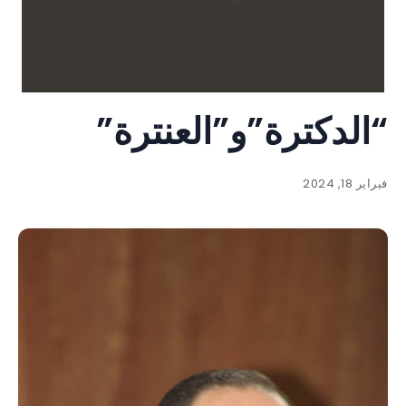
“الدكترة”و”العنترة”
فبراير 18, 2024