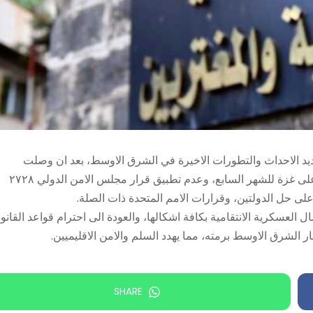
 شديد الاحداث والتطورات الاخيرة في الشرق الاوسط، بعد ان وصلت
المنطقة برمتها الى حافة الهاوية. يتزامن ذلك مع استمرار الحرب على غزة للشهر السابع، وعدم تطبيق قرار مجلس الامن الدولي ٢٧٢٨
لى حل الدولتين، وقرارات الامم المتحدة ذات الصلة.
 العسكرية الانتقامية بكافة اشكالها، والعودة الى احترام قواعد القانو
ر الشرق الاوسط برمته، مما يهدد السلم والامن الاقليميين.
SHARE