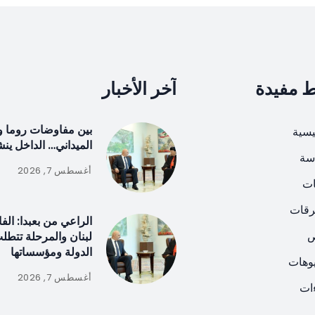
ط مفيدة
آخر الأخبار
بين مفاوضات روما و
يسية
الميداني… الداخل ين
سة
أغسطس 7, 2026
ات
رقات
الراعي من بعبدا: الف
ص
لبنان والمرحلة تتطل
الدولة ومؤسساتها
يوهات
أغسطس 7, 2026
ات