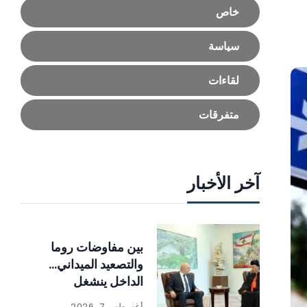
خاص
سياسة
لقاءات
متفرقات
آخر الأخبار
بين مفاوضات روما
والتصعيد الميداني…
الداخل ينشغل
بالإصلاحات
أغسطس 7, 2026