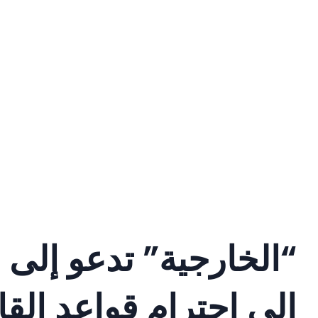
“الخارجية” تدعو إلى 
الى احترام قواعد القا