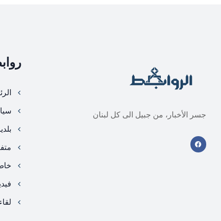
رواب
الرئ
سيا
جسر الأخبار، من جبيل الى كل لبنان
بلدي
متف
خا
فيد
لقاء