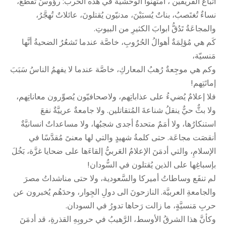
أتباعُ الفريقين ، امتهنوا الوحشيَّةَ في هذه الحرب: رؤوسٌ تُقَطَّعُ،
نساءٌ تُغتَصبُ، بناتٌ يُسبَيْنَ، مدنيّون يُقتلونَ، عائلاتٌ تُهجَّرُ،
والمجاعَةُ تَدُقُّ ابوابَ الكثيرِ من البيوتِ.
كَم هي مُؤلِمَةٌ أهوالُ الحُرُوبِ، خاصَّة عندما تَشعُرُ الضحيةُ أنَّها
مَنسيّة،
وكم هي موجِعةٌ رُهبُ المعاركِ، خاصَّة عندما لا يفهمُ الناسُ سَبَبَ
إماتَتِهم!
فلا إعلامٌ يُضيءُ على عذاباتِهم، ولاصحافيّون يُصوِّرون معاناتِهم،
ولا بثٌّ حيٌّ ينقلُ شناعةَ المُتقاتلين. ولا جامعةٌ عرييَّةٌ نفعَ
استنكارُها، ولا أمَمٌ متحدةٌ أجدى شجبُها، ولا مساعداتٌ انسانيَّةٌ
أنقصَت مجاعَة. حتى كلمةُ شهيدٍ والتي لها معنىً مُقدَّسًا في
الإسلامِ، والتي أدمَنَ الإعلامُ العَربيُّ إلقاءَها على ضحايا غزَّة، بَخُلَ
بإسباغِها على الذين يُقتلون في السُّودان!
لم تنفَع وساطاتُ أميركا والسَّعودية، ولا حتى مناشداتُ مصرَ
والجامعةِ العربيَّة. النازحونَ الى دولِ الجِوار، وحدَهُم يُخبرون عن
حربِ مَنسيَّةٍ، ما زالت رَحاها تدورُ في السودان.
وكأنَّ هذا الشرقُ الأوسط، الرَّهيبُ في حروبِهِ القذرةِ، قد أدمَنَ