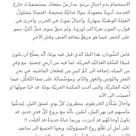
الاستحمامَ بدَمِ أجيالٍ بريئةٍ: مدارسٌ مقفلةٌ، مستشفياتٌ خارجَ
الخدمة، أدويةٌ مفقودةٌ، موادٌ غذائيَّةٌ شحيحةٌ، اقتصادٌ مشلولٌ،
العملةُ الوطنيَّةُ منهارةٌ، وأجيالٌ تموتُ في الحربِ وأخرى في
قواربِ الموتِ هربًا الى اوروبا، ولم يتبقَّ سوى جيلٌ أمِّيٌّ، ينمو
على الحقدِ، فيما هو مَزهوٌّ بثقافةِ العنفِ وقتلِ الآخرِ.
غاصَ السُّودان، هذا البلدُ الذي قيل فيه يومًا، أنَّه يصلُحُ ان يكونَ
مُنتِجًا للسَّلةِ الغذائيَّةِ العربيَّة، لما فيه من أرضٍ خِصبَةٍ، مع وَفرٍ
من المياه، إضافة الى كَمِّ كبيرٍ من قِطعان الماشيةِ، في بحرِ
الفقرِ والبُؤس والعَوَزِ والدَّمِ، ومؤسَّساتُهُ على شفا التَّحَلُّلِ، فيما
نُخَبُه الفِكريَّةُ، والتي أغنتِ المكتبةَ العربيَّةَ يومًا، قد خَبَا صوتُها او
أُصمِتَت الى الأبد.
وأخالُ سُكَّانَ الخَرطومِ، ينتظرونَ كلَّ يومٍ، غَسَقَ الليلِ، لِيَدِسُّوا
مآسيهم في نهرِ النيلِ، آملين، بأنَّه مع بزوغِ كلِّ فجرٍ جديدٍ، قد
تكونُ أوجاعُهُم قد أدبرَت، وربما حياةٌ جديدةٌ قد أقبَلَت !!
على أملٍ أن تَعْلُوَ روحُ المسؤوليَّةِ، ويعودُ الجميعُ الى مناضِدِ