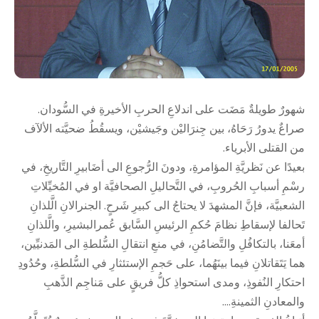
شهورٌ طويلةٌ مَضَت على اندلاعِ الحربِ الأخيرةِ في السُّودان.
صراعٌ يدورُ رَحَاهُ، بين جِنرَاليْن وجَيشيْن، ويسقُطُ ضحيَّته الألآف
من القتلى الأبرياء.
بعيدًا عن نَظريَّةِ المؤامرةِ، ودونَ الرُّجوعِ الى أضَابيرِ التَّاريخِ، في
رسْمِ أسبابِ الحُروبِ، في التَّحاليلِ الصحافيَّة او في المُخيِّلاتِ
الشعبيَّة، فإنَّ المشهدَ لا يحتاجُ الى كبيرِ شَرحٍ. الجنرالانِ الَّلذانِ
تَحالفا لإسقاطِ نظامَ حُكمِ الرئيسِ السَّابق عُمرالبشيرِ، والَّلذانِ
أمعَنا، بالتكافُلِ والتَّضامُنِ، في منعِ انتقالِ السُّلطةِ الى المَدنيِّين،
هما يَتَقاتلانِ فيما بينَهُما، على حَجمِ الإستئثارِ في السُّلطةِ، وحُدُودِ
احتكارِ النُفوذِ، ومدى استحواذِ كلُّ فريقٍ على مَناجِم الذَّهبِ
والمعادنِ الثمينةِ….