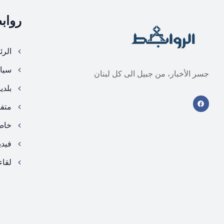
رواب
الرئ
سيا
جسر الأخبار، من جبيل الى كل لبنان
بلدي
متف
خا
فيد
لقاء