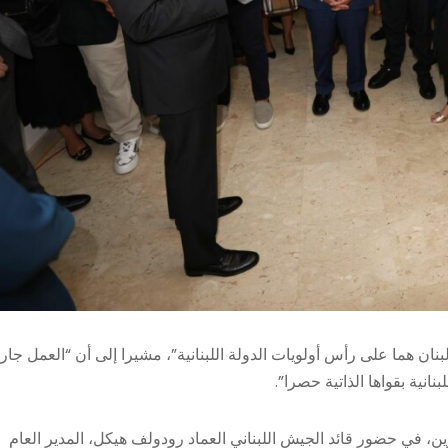
لبنان هما على رأس أولويات الدولة اللبنانية”، مشيرا إلى أن “العمل جار
ية بقواها الذاتية حصرا”.
حرين، في حضور قائد الجيش اللبناني العماد رودولف هيكل، المدير العام