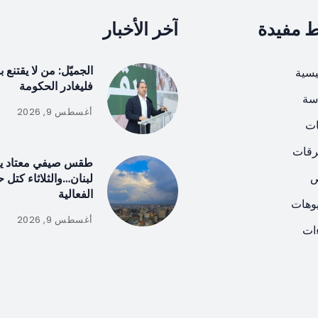
ط مفيدة
آخر الأخبار
الجميّل: من لا يقتنع 
يسية
فليغادر الحكومة
سة
أغسطس 9, 2026
ات
رقات
طقس صيفي معتاد ي
ص
لبنان…والثلاثاء كتل 
الفعالية
يوهات
أغسطس 9, 2026
ات