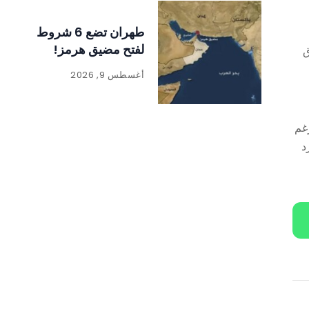
طهران تضع 6 شروط
لفتح مضيق هرمز!
ق
أغسطس 9, 2026
ي موعده في أيار ٢٠٢٦”.وتابع: “رغم
د