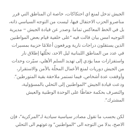
الجيش تدخل لمنع اي احتكاكات، خاصة ان المناطق التي قرر
مناصرو الحزب الاحتفال فيها، ليست من التوجه السياسي ذاته،
بل في الخط المعاكس تماما. وصدر عن قيادة الجيش – مديرية
التوجيه امس بيان قالت فيه “على خلفية قيام بعض المواطنين
الذين يستقلون دراجات نارية ويرفعون أعلامًا حزبية بمسيرات
في عدد من المناطق اللبنانية ليل الاحد، تخلّلها إطلاق نار
واستفزازات مما يؤدي إلى تهديد السلم الأهلي، سيّرت وحدات
من الجيش دوريات لمنع الأعمال المخلّة بالأمن والاستقرار،
وأوقفت عدة أشخاص، فيما تستمر ملاحقة بقية المتورطين”.
ودعت قيادة الجيش “المواطنين إلى التحلي بالمسؤولية،
والتصرف بحكمة حفاظًا على الوحدة الوطنية والعيش
المشترك”.
لكن بحسب ما تقول مصادر سياسية سيادية لـ”المركزية”، فإن
الاصح، بدلا من التوجه الى “المواطنين” ودعوتهم الى التحلي