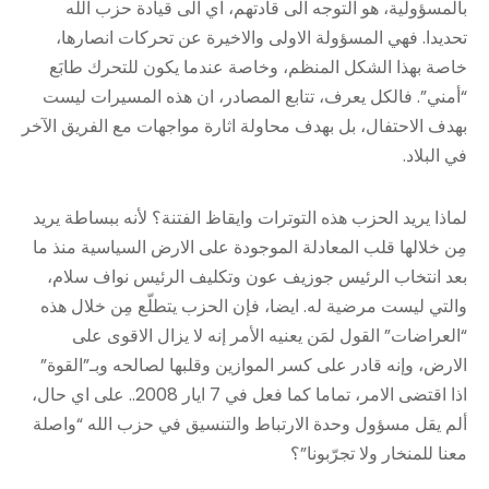
بالمسؤولية، هو التوجه الى قادتهم، اي الى قيادة حزب الله
تحديدا. فهي المسؤولة الاولى والاخيرة عن تحركات انصارها،
خاصة بهذا الشكل المنظم، وخاصة عندما يكون للتحرك طابَع
“أمني”. فالكل يعرف، تتابع المصادر، ان هذه المسيرات ليست
بهدف الاحتفال، بل بهدف محاولة اثارة مواجهات مع الفريق الآخر
في البلاد.
لماذا يريد الحزب هذه التوترات وايقاظ الفتنة؟ لأنه ببساطة يريد
مِن خلالها قلب المعادلة الموجودة على الارض السياسية منذ ما
بعد انتخاب الرئيس جوزيف عون وتكليف الرئيس نواف سلام،
والتي ليست مرضية له. ايضا، فإن الحزب يتطلّع مِن خلال هذه
“العراضات” القول لمَن يعنيه الأمر إنه لا يزال الاقوى على
الارض، وإنه قادر على كسر الموازين وقلبها لصالحه وبـ”القوة”
اذا اقتضى الامر، تماما كما فعل في 7 ايار 2008.. على اي حال،
ألم يقل مسؤول وحدة الارتباط والتنسيق في حزب الله “واصلة
معنا للمنخار ولا تجرّبونا”؟