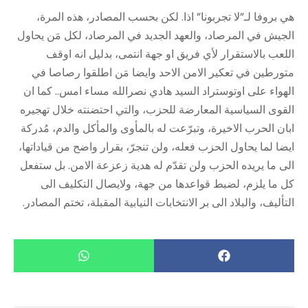
هي بروفا لـ”لا تجربونا” اذا. لكن بحسب المصادر، هذه المرة،
الجيش في المرصاد، والعهد الجديد في المرصاد، لكل مَن يحاول
اللعب بالاستقرار لأي فريق او جهة انتمى، بدليل انه اوقف
متورطين في تعكير الامن الاحد وايضا مَن اطلقوا رصاصا في
الهواء على اوتوستراد السيد هادي نصرالله مساء امس.. كما ان
القوى السياسية المعارضة للحزب، والتي احتضنته خلال تهجيره
ابان الحرب الاخيرة، وتبرّعت له بالمأوى والمأكل والدم، مُدركة
ايضا لما يحاول الحزب فعله، ولن تنجرّ، بقرار واضح من قياداتها،
الى ما يريده الحزب ولن تقدّم له هدية زعزعة الامن. بل ستفعل
كل ما يلزم، لضبط قواعدها من جهة، ولايصال التكليف الى
التأليف، والبلاد الى بر الانتخابات النيابية المقبلة، تختم المصادر.