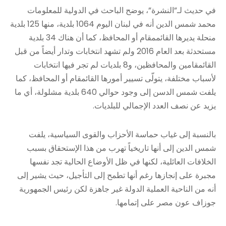
في حديث لـ”النشرة”، يوضح الباحث في الدولية للمعلومات
محمد شمس الدين أنه في لبنان اليوم 1064 بلدية، منها 125 بلدية
منحلة يديرها القائممقام أو المحافظ، كما أن هناك 34 بلدية
مستحدثة بعد العام 2016 ولم تشهد انتخابات وتدار أيضاً من قبل
القائمقامين والمحافظين، و8 بلديات لم تجر فيها انتخابات
لأسباب مختلفة، يتولّى تسيير أمورها القائمقام أو المحافظ، كما
يلفت شمس الدسن إلى وجود حوالي 640 بلدية مشلولة، أي ما
يزيد عن نصف العدد الإجمالي للبلديات.
بالنسبة إلى غياب حماسة الأحزاب والقوى السياسية، يلفت
شمس الدين إلى أنها تاريخياً تهرب من هذا الإستحقاق بسبب
الخلافات العائلية، لكنها في ظل الأوضاع الحالية تجد نفسها
مجبرة على إنجازها رغم أنها تطمح إلى التأجيل، حيث يشير إلى
أنه من الناحية العملية الدولة غير جاهزة لكن رئيس الجمهورية
جوزاف عون مصر على إتمامها.