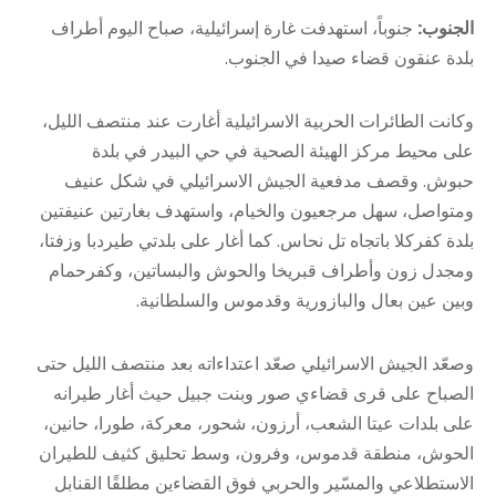
الجنوب:
جنوباً، استهدفت غارة إسرائيلية، صباح اليوم أطراف
بلدة عنقون قضاء صيدا في الجنوب.
وكانت الطائرات الحربية الاسرائيلية أغارت عند منتصف الليل،
على محيط مركز الهيئة الصحية في حي البيدر في بلدة
حبوش. وقصف مدفعية الجيش الاسرائيلي في شكل عنيف
ومتواصل، سهل مرجعيون والخيام، واستهدف بغارتين عنيفتين
بلدة كفركلا باتجاه تل نحاس. كما أغار على بلدتي طيردبا وزفتا،
ومجدل زون وأطراف قبريخا والحوش والبساتين، وكفرحمام
وبين عين بعال والبازورية وقدموس والسلطانية.
وصعّد الجيش الاسرائيلي صعّد اعتداءاته بعد منتصف الليل حتى
الصباح على قرى قضاءي صور وبنت جبيل حيث أغار طيرانه
على بلدات عيتا الشعب، أرزون، شحور، معركة، طورا، حانين،
الحوش، منطقة قدموس، وفرون، وسط تحليق كثيف للطيران
الاستطلاعي والمسّير والحربي فوق القضاءين مطلقًا القنابل