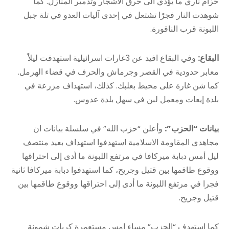
حزام ناري ما يؤدي الى حرق الاشجار وتدمير المنازل. كما
شوهدت النار فجرًا تشتعل في إحدى آليات العدو في تلة جبل
اللبونة قرب الناقورة.
البقاع:
وفي البقاع افيد عن 3غارات اسرائيلية استهدفت ليلاً
معابر حدودية في القصر وجرماش والحرف في قضاء الهرمل.
كما شن غارة على محيط بعلبك. كذلك، استهداف مزرعة في
بلدة إيعات ومعمل لبن في سهل بلدة عدوس.
بيانات “الحزب”:
وأعلن “حزب الله” في سلسلة بيانات ان
مجاهدي المقاومة الاسلامية استهدفوا استهداف بعيد منتصف
ليل أمس دبابة ميركافا في مرتفع اللبونة ما أدى إلى احتراقها
ووقوع طاقمها بين قتيل وجريح، كما استهدفوا دبابة ميركافا ثانية
فجرا في مرتفع اللبونة ما أدى إلى احتراقها ووقوع طاقمها بين
قتيل وجريح.
كما استهدف “الحزب” مساء امس مستعمرة كريات شمونة