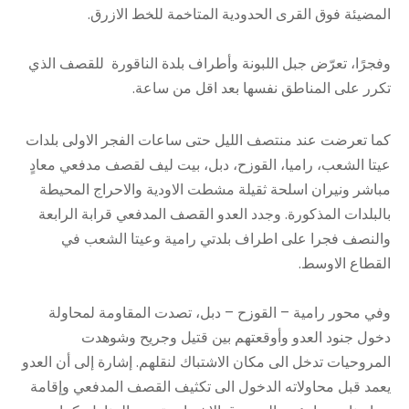
المضيئة فوق القرى الحدودية المتاخمة للخط الازرق.
وفجرًا، تعرّض جبل اللبونة وأطراف بلدة الناقورة للقصف الذي
تكرر على المناطق نفسها بعد اقل من ساعة.
كما تعرضت عند منتصف الليل حتى ساعات الفجر الاولى بلدات
عيتا الشعب، راميا، القوزح، دبل، بيت ليف لقصف مدفعي معادٍ
مباشر ونيران اسلحة ثقيلة مشطت الاودية والاحراج المحيطة
بالبلدات المذكورة. وجدد العدو القصف المدفعي قرابة الرابعة
والنصف فجرا على اطراف بلدتي رامية وعيتا الشعب في
القطاع الاوسط.
وفي محور رامية – القوزح – دبل، تصدت المقاومة لمحاولة
دخول جنود العدو وأوقعتهم بين قتيل وجريح وشوهدت
المروحيات تدخل الى مكان الاشتباك لنقلهم. إشارة إلى أن العدو
يعمد قبل محاولاته الدخول الى تكثيف القصف المدفعي وإقامة