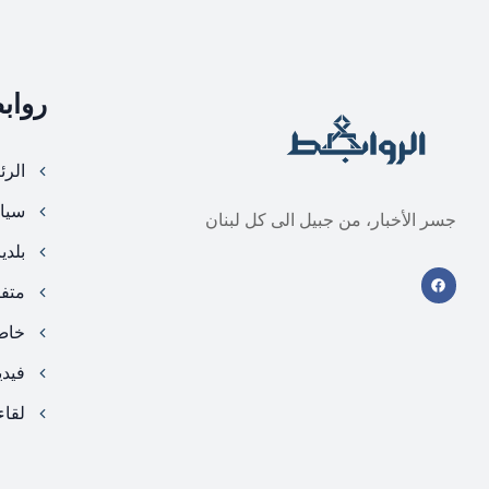
رواب
الرئ
سيا
جسر الأخبار، من جبيل الى كل لبنان
بلدي
متف
خا
فيد
لقاء