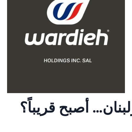
لبنان… أصبح قريباً؟