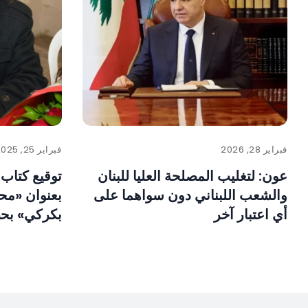
فبراير 28, 2026
فبراير 25, 2025
عون: لتغليب المصلحة العليا للبنان
توقيع كتاب 
والشعب اللبناني دون سواهما على
بعنوان «مح
أي اعتبار آخر
بكركي» بح