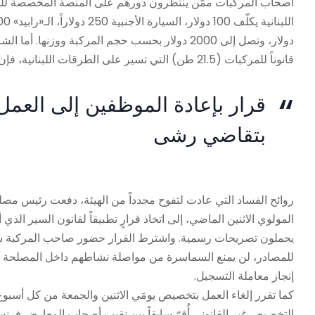
أصحاب المركبات ممّن ينتظرون دورهم على المنصة المخصصة للمو
دولار، وتصل إلى 2000 دولار بحسب حجم المركبة ووزن
قانوناً للمركبات (21.5 طن) التي تسير على الطرقات اللبنانية، فإن هناك طرقاً لتمريرها رغم مخالفتها قانون السير، وفقاً لـ «حسبة» خاصة.
قرار بإعادة الموظفين إلى العمل
بتقاضي رشى
روائح الفساد التي عادت لتفوح مجدداً من الهيئة، دفعت رئيس مصلح
المولوي الاثنين الماضي، إلى اتخاذ قرارٍ تطبيقاً لقانون السير الذ
يحملون تصريحات رسمية. واشترط القرار حضور صاحب المركبة شخصيا
للمصادر، لن يمنع السماسرة من مواصلة نشاطهم داخل المصلحة بطر
إنجاز معاملة التسجيل.
كما تقرر إلغاء العمل بتخصيص يومَي الاثنين والجمعة من كل أسبو