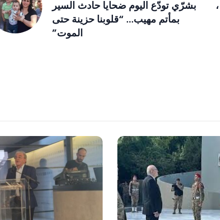
بشرّي تودّع اليوم ضحايا حادث السير
بمأتم مهيب… “قلوبنا حزينة حتى
الموت”