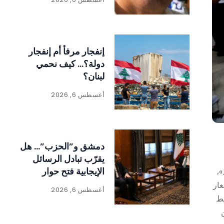
إنفجار مرفأ أم إنفجار
دولة؟… كيف نحمي
لبنان؟
أغسطس 6, 2026
دمشق و”الحزب”… هل
يقرّب تبادل الرسائل
الإيجابية فتح حوار
»،
مباشر؟
غار
أغسطس 6, 2026
يط