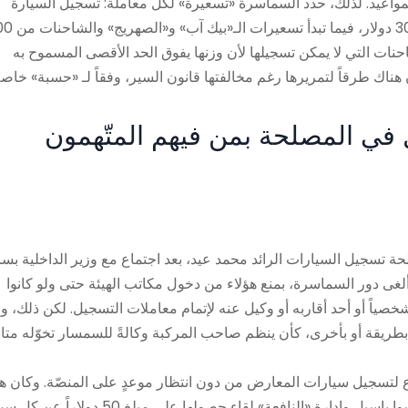
اعيد. لذلك، حدد السماسرة «تسعيرة» لكل معاملة: تسجيل السيارة
اللبنانية يكلّف 100 دولار، السيارة الأجنبية 250 دولاراً، الـ«رابيد
ها. أما الشاحنات التي لا يمكن تسجيلها لأن وزنها يفوق الحد الأقصى المسموح به
 في المصلحة بمن فيهم المتّهمون
ة تسجيل السيارات الرائد محمد عيد، بعد اجتماع مع وزير الداخلية بسا
ي ألغى دور السماسرة، بمنع هؤلاء من دخول مكاتب الهيئة حتى ولو كانوا
ً أو أحد أقاربه أو وكيل عنه لإتمام معاملات التسجيل. لكن ذلك، وفق
يقة أو بأخرى، كأن ينظم صاحب المركبة وكالةً للسمسار تخوّله متاب
ع لتسجيل سيارات المعارض من دون انتظار موعدٍ على المنصّة. وكان هذ
التخصيص غير القانوني أُقرّ سابقاً بين نقيب أصحاب المعارض فرنسوا باسيل وإدارة «النافعة» لقاء حصولها على مبلغ 50 