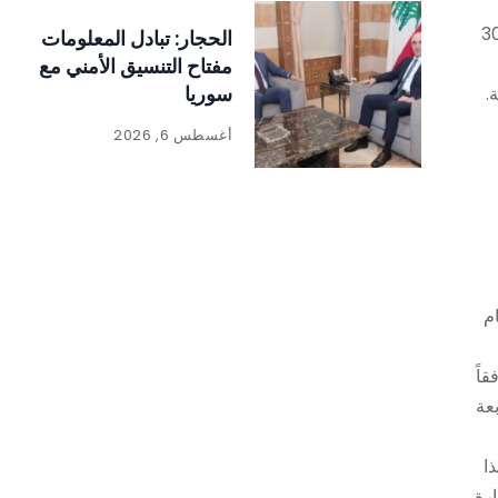
» 300 دولار، فيما تبدأ تسعيرات الـ«بيك آب» و«الصهريج» والشاحنات من 300
الحجار: تبادل المعلومات
مفتاح التنسيق الأمني مع
سوريا
أغسطس 6, 2026
م
اً
عة
ا
دولاراً عن كل سيارةٍ