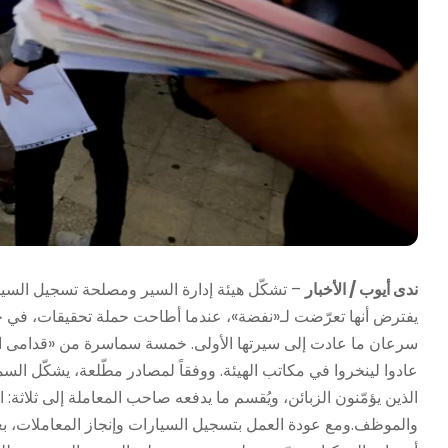
ندى أيوب / الأخبار
– تشكّل هيئة إدارة السير ومصلحة تسجيل السيارا
سرعان ما عادت إلى سيرتها الأولى. خمسة سماسرة من «قدامى الناف
عادوا لينخروا في مكاتب الهيئة. ووفقاً لمصادر مطّلعة، يشكّل 
الذين يؤمّنون الزبائن، ويُقسم ما يدفعه صاحب المعاملة إلى ثلاث
والموظف.ومع عودة العمل بتسجيل السيارات وإنجاز المعاملات، بع