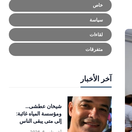
خاص
سياسة
لقاءات
متفرقات
آخر الأخبار
شيخان عطشى…
ومؤسسة المياه غائبة:
إلى متى يبقى الناس
رهائن الإهمال؟
أغسطس 6, 2026