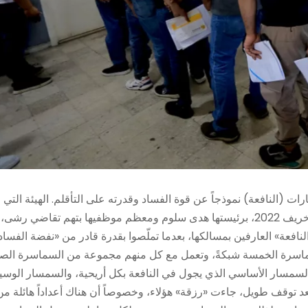
ت (النافعة) نموذجاً عن قوة الفساد وقدرته على التأقلم. الهيئة التي
يفترض أنها تعرّضت لـ«نفضة»، عندما أطاحت حملة تحقيقات، في خريف 2022، برئيستها هدى سلوم ومعظم موظفيها بتهم تقاضي رشى،
عة» العارفين بمسالكها، بعدما تملّصوا بقدرة قادر من «نفضة الفساد
السماسرة الخمسة شبكةً، وتعمل مع كل منهم مجموعة من السماسرة الص
ة: السمسار الأساسي الذي يجول في النافعة بكل أريحية، والسمسار الوس
د توقف طويل، جاءت «رزقة» هؤلاء، وخصوصاً أن هناك أعداداً هائلة من