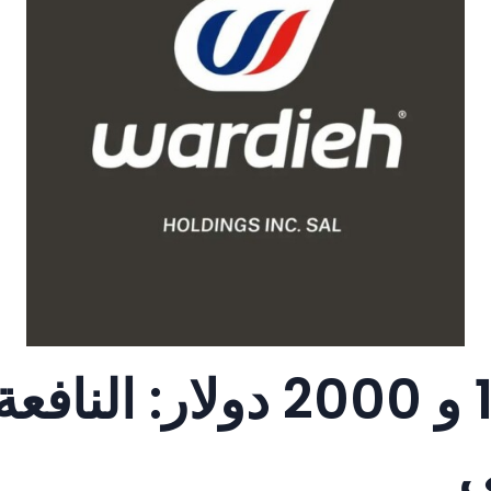
«الإكراميات» بين 100 و 2000 دولار: النافع
ى