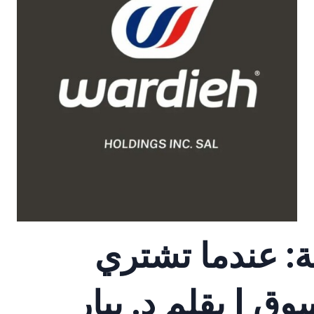
ة: عندما تشتري
ق | بقلم د. بيار