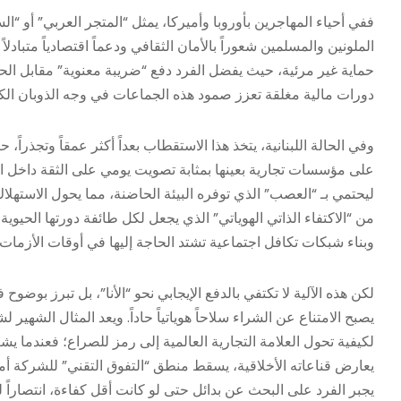
ففي أحياء المهاجرين بأوروبا وأميركا، يمثل “المتجر العربي” أو “
الملونين والمسلمين شعوراً بالأمان الثقافي ودعماً اقتصادياً متبادلاً
حماية غير مرئية، حيث يفضل الفرد دفع “ضريبة معنوية” مقابل الح
دورات مالية مغلقة تعزز صمود هذه الجماعات في وجه الذوبان الكا
وفي الحالة اللبنانية، يتخذ هذا الاستقطاب بعداً أكثر عمقاً وتجذراً
على مؤسسات تجارية بعينها بمثابة تصويت يومي على الثقة داخل الج
ليحتمي بـ “العصب” الذي توفره البيئة الحاضنة، مما يحول الاستهلاك
من “الاكتفاء الذاتي الهوياتي” الذي يجعل لكل طائفة دورتها الحيو
وبناء شبكات تكافل اجتماعية تشتد الحاجة إليها في أوقات الأزمات 
لكن هذه الآلية لا تكتفي بالدفع الإيجابي نحو “الأنا”، بل تبرز بو
لكيفية تحول العلامة التجارية العالمية إلى رمز للصراع؛ فعندما يش
يعارض قناعاته الأخلاقية، يسقط منطق “التفوق التقني” للشركة أمام ندا
يجبر الفرد على البحث عن بدائل حتى لو كانت أقل كفاءة، انتصاراً 