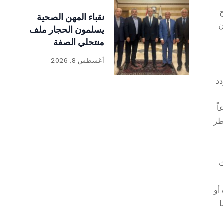
ح
نقباء المهن الصحية
ن
يسلمون الحجار ملف
منتحلي الصفة
أغسطس 8, 2026
دد
ً
طر
ث
أو
ا