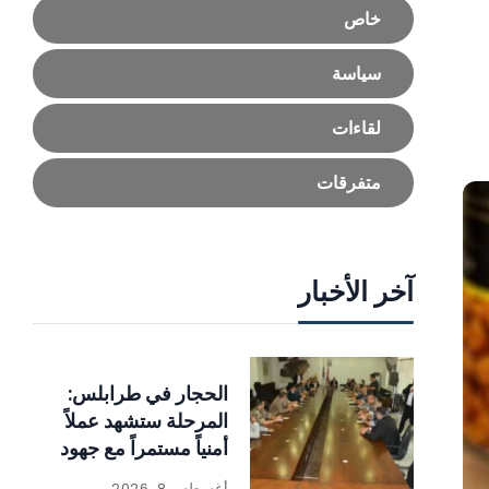
خاص
سياسة
لقاءات
متفرقات
آخر الأخبار
الحجار في طرابلس:
المرحلة ستشهد عملاً
أمنياً مستمراً مع جهود
للإنماء
أغسطس 8, 2026