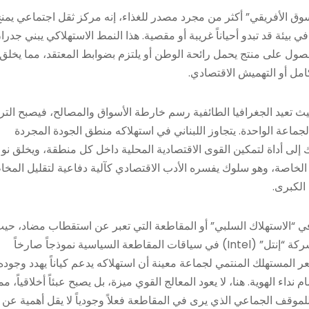
السوق الأفريقي” أكثر من مجرد مصدر للغذاء، إنه مركز ثقل اجتماعي يمن
 في بيئة قد تبدو أحياناً غريبة أو مقصية. هذا النمط الاستهلاكي يبني جدرا
صول على منتج يحمل رائحة الوطن أو يلتزم بضوابط المعتقد، مما يخلق
مل أو التهميش الاقتصادي.
، حيث تعيد الجغرافيا الطائفية رسم خارطة الأسواق والمصالح، فيصبح التر
ماعة الواحدة. يتجاوز اللبناني في استهلاكه منطق الجودة المجردة
 إلى أداة لتمكين القوى الاقتصادية المحلية داخل كل منطقة، ويخلق نوعا
ية الخاصة، وهو سلوك يفسره الأدب الاقتصادي كآلية دفاعية لتقليل المخا
الكبرى.
ضوح في “الاستهلاك السلبي” أو المقاطعة التي تعبر عن استقطاب مضاد، حي
يصبح الامتناع عن الشراء سلاحاً هوياتياً حاداً. ويعد المثال الشهير لشركة “إنتل” (Intel) في سياقات المقاطعة السياسية نموذجاً صارخاً
عر المستهلك المنتمي لجماعة معينة أن استهلاكه يدعم كياناً يهدد وجوده 
ء الهوية. هنا، لا يعود المعالج القوي ميزة، بل يصبح عبئاً أخلاقياً، مم
للموقف الجماعي الذي يرى في المقاطعة فعلاً وجودياً لا يقل أهمية عن