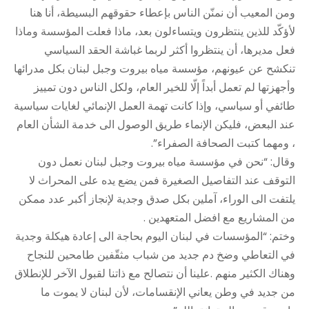
ومن المعيب أن نمنّن الناس بإعطاء حقوقهم البسيطة، أنا هنا
لأؤكّد للذين ينتظرون ويتساءلون بعد، ماذا فعلت المؤسسة وماذا
فعل مديرها، أن ينتظروا أكثر لربما غباشة الحقد السياسي
تنكشح عن عيونهم، مؤسسة مياه بيروت وجبل لبنان بكل مدرائها
وأجهزتها لم تعمل أبداً إلّا للخير العام، ولكل الناس دون تمييز
طائفي أو سياسي، وإذا كانت تهمة العمل الإنمائي لغايات سياسية
عند البعض، فليكن الإنماء طريق الوصول الى خدمة الشأن العام
، ومهما كتبت الصحافة الصفراء”.
وقال: “نحن في مؤسسة مياه بيروت وجبل لبنان نعمل دون
التوقف عند التفاصيل الصغيرة فمن يضع يده على المحراث لا
يلتفت الى الوراء، آملين بكل صدق وجدية لإنجاز أكبر عدد ممكن
من المشاريع مع افضل المتعهدين .
وختم: “المؤسسات في لبنان اليوم بحاجة الى إعادة هيكلة وجدية
في التعاطي وضخ دم جديد من شباب مثقّفين طامحين للنجاح
وهناك الكثير منهم .علينا أن نتصالح مع ذاتنا لقبول الآخر للإنطلاق
من جديد في وطن يعاني الإنقسامات، لأن لبنان لا يموت ما