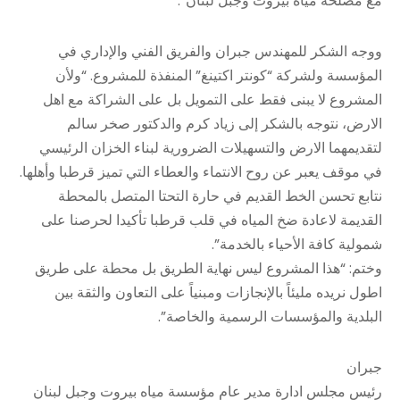
مع مصلحة مياه بيروت وجبل لبنان”.
ووجه الشكر للمهندس جبران والفريق الفني والإداري في
المؤسسة ولشركة “كونتر اكتينغ” المنفذة للمشروع. “ولأن
المشروع لا يبنى فقط على التمويل بل على الشراكة مع اهل
الارض، نتوجه بالشكر إلى زياد كرم والدكتور صخر سالم
لتقديمهما الارض والتسهيلات الضرورية لبناء الخزان الرئيسي
في موقف يعبر عن روح الانتماء والعطاء التي تميز قرطبا وأهلها.
نتابع تحسن الخط القديم في حارة التحتا المتصل بالمحطة
القديمة لاعادة ضخ المياه في قلب قرطبا تأكيدا لحرصنا على
شمولية كافة الأحياء بالخدمة”.
وختم: “هذا المشروع ليس نهاية الطريق بل محطة على طريق
اطول نريده مليئاً بالإنجازات ومبنياً على التعاون والثقة بين
البلدية والمؤسسات الرسمية والخاصة”.
جبران
رئيس مجلس ادارة مدير عام مؤسسة مياه بيروت وجبل لبنان