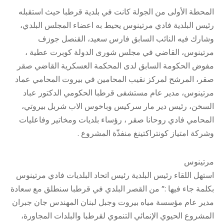
المحطة الأولى من الجولة كانت في بلدية قرطبا حيث استقبله
رئيس البلدية فادي مرتينوس يحيط به اعضاء المجلس البلدي،
وشارك فيه النائب السابق فارس سعيد، القنصل جوزف
مرتينوس، القاضي في مجلس شورى الدولة كوبرت عطية ،
مفوض الحكومة السابق لدى المحكمة العسكرية القاضي صقر
صقر، المرشح لمركز نقيب المحامين في بيروت المحامي عماد
مرتينوس، مدير عام مستشفى قرطبا الحكومي الدكتور عباد
السخن، رئيس دير مار سركيس وباخوس الاب شربل بيروتي،
المحامي فادي روحانا صقر ، رؤساء بلديات ومخاتير وفاعليات
وشركة امتياز كونتراكتينغ منفذّة المشروع .
مرتينوس
استهل اللقاء رئيس البلدية رئيس اتحاد البلديات فادي مرتينوس
بكلمة جاء فيها :” من القصر البلدي في قرطبا سنطلق مع سعادة
مدير عام مؤسسة مياه بيروت وجبل لبنان المهندس جان جبران
المشروع الحيوي الإنمائي التنموي لقرطبا والبلدات المجاورة،