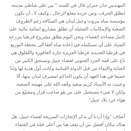
المهندس جان جبران قال في كلمته :” من على شاطئ مدينته
انطلق الحرف، ومن جرده مقلع الرجال ، وكيف لا ، أن تكون
مؤسسة مياه بيروت وجبل لبنان هي السبّاقة رغم الظروف
الصعبة والإمكانيات الضئيلة أن تطلق مشاريع انمائية مائية على
كامل مساحة القضاء، ونحن اليوم نطلق مشروع قرطبا مزرعة
السياد على أن نستكمله في إعادة مياه أفقا الى محطة التوزيع
في قرطبا الجديدة. قرطبا العزيزة جارة العاقورة واللقلوق هي
تاج على قمة الجرد الجنوبي لقضاء جبيل وتستحق الكثير من
العناية والإنماء من قبل الدولة اللبنانية وكانت أول هدية لها ولنا
جميعا في هذا العهد أن يكون الحاكم لمصرف لبنان منها، ألا
وعنيت به الأستاذ كريم سعيد وفّقه الله على مهمته الصعبة،
ولكن لا شيء مستحيل على من هو صاحب قرار ومشبّع من
هواء جرد بلاد جبيل”.
أضاف: “وإذا أردنا أن نذكر الإنجازات السريعة لقضاء جبيل، هل
هناك مكان أفضل من أن نقف هنا من أعلى قمّة في القضاء