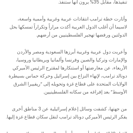
تنفيذها، مقابل 35% يرون أنها ستنفذ.
وأثارت خطة ترامب انتقادات عربية وغربية وأممية واسعة،
لاسيما أن أغلب الدول العربية أكدت مراراً وتكراراً تمسكها بحل
الدولتين ورفضها تهجير الفلسطينيين من أرضهم.
وأعربت دول عربية وغربية أبرزها السعودية ومصر والأردن
والإمارات وتركيا والصين وفرنسا وألمانيا وبريطانيا وروسيا،
الأربعاء، عن معارضتها أو استنكارها لمقترح الرئيس الأميركي
دونالد ترامب، لإنهاء النزاع بين إسرائيل وحركة حماس بسيطرة
الولايات المتحدة على قطاع غزة وتحويله إلى “ريفييرا الشرق
الأوسط” بعد إفراغه من سكانه الفلسطينيين.
من جهتها، كشفت وسائل إعلام إسرائيلية عن 3 مناطق أخرى
يفكر الرئيس الأميركي دونالد ترامب لنقل سكان قطاع غزة إليها.