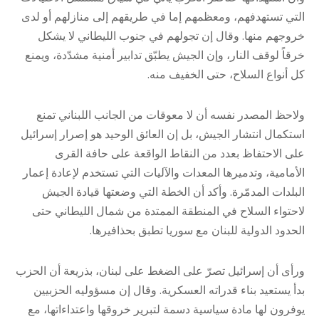
التي تستهدفهم، ومعظمهم إما في طريقهم إلى منازلهم أو لدى
خروجهم منها. وقال إن تجولهم في جنوب الليطاني لا يشكل
خرقاً لوقف النار، وإن الجيش يطبّق تدابير أمنية مشدّدة، ويمنع
كل أنواع السلاح، حتى الخفيف منه.
ولاحظ المصدر نفسه أن لا معوقات من الجانب اللبناني تمنع
استكمال انتشار الجيش، بل إن العائق الوحيد هو إصرار إسرائيل
على الاحتفاظ بعدد من النقاط الواقعة على حافة القرى
الأمامية، وتدميرها المعدات والآليات التي تستخدم لإعادة إعمار
البلدات المدمّرة. وأكد أن الخطة التي وضعتها قيادة الجيش
لاحتواء السلاح في المنطقة الممتدة من شمال الليطاني حتى
الحدود الدولية للبنان مع سوريا تطبق بحذافيرها.
ورأى أن إسرائيل تصرّ على الضغط على لبنان، بذريعة أن الحزب
بدأ يستعيد بناء قدراته العسكرية. وقال إن مسؤوليه الحزبيين
يوفرون لها مادة سياسية دسمة لتبرير خروقها واعتداءاتها، مع