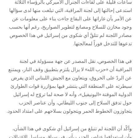
ساعات قليلة على لقاءات الجنرال الأميركي بالرؤساء الثلاثة
استدعى إحالتها إلى لجنة المراقبة، التي تبلغت منها لدى سؤالها
عن الأمر بأن غاراتها على البقاع جاءت بناء على معلومات عن
وجود مخازن للسلاح ومصانع لتطوير الصواريخ، رغم أنها بحسب
مصادر اللجنة لم تتلقَّ أي شكوى من إسرائيل في هذا الخصوص
تدعوها للتدخل فوراً لمعالجتها.
في هذا الخصوص، نقل المصدر عن جهة مسؤولة في لجنة
المراقبة أن «حزب الله» لا يزال يلتزم بتطبيق وقف النار، ويمتنع
عن الردّ على الخروق، ويتعاون مع الجيش اللبناني الذي يفرض
سيطرته على المنطقة التي ينتشر فيها بمؤازرة قوات الطوارئ
الدولية الموقتة «اليونيفيل»، وأنه لا صحة لما تروّج له إسرائيل
حول تدفق السلاح إلى جنوب الليطاني، وأن عناصر الحزب
يتجاوزون الخطوط الحمر ويتجولون بسلاحهم على امتداد الحدود.
وأكّد أن اللجنة لم تتبلغ من إسرائيل أي شكوى في هذا الشأن،
وأن استهدافها عناصر الحزب يأتي في سياق مسلسل الاغتيالات