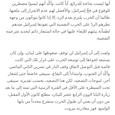
أنها ليست بحاجة للذرائع، أياً كانت. وأكّد أنهم ليسوا مضطرين
للوقوع في فخّ إسرائيل، والأفضل لهم عدم الانجرار إلى ملعبها،
طالما أن الحزب يلتزم بعدم الرد، إلا إذا كانوا يتوخّون من وجهة
نظرهم الردّ على الحرب النفسية التي تقودها إسرائيل ضدهم
لطمأنة بيئتهم للإبقاء عليها في حالة استنفار دائم لتجديد شرعيته
الشعبية.
ولفت إلى أن إسرائيل لن توقف ضغوطها على لبنان، وإن كان
يستبعد لجوءها إلى توسعة الحرب على غرار تلك التي كانت
قائمة قبل التوصل لاتفاق وقف النار في تشرين الثاني الماضي.
وأكّد أن الجنوب، وامتداداً إلى البقاع، سيبقى خاضعاً حتى إشعار
آخر، لموجات التصعيد، لكن هذا التصعيد، بحسب تقديره، سيبقى
تحت السيطرة على الأقل في الفترة الزمنية التي تمتد إلى ما بعد
زيارة البابا لاوون الرابع عشر للبنان، مطلع كانون الأول المقبل،
من دون أن يعني أن طبول الحرب ستقرع مجدداً من بابها
الواسع، فور مغادرته بيروت.