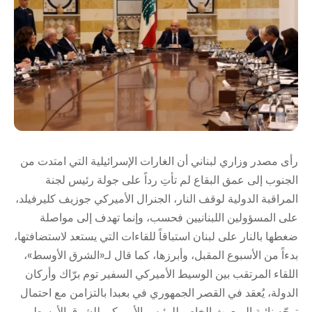
رأى مصدر وزاري لبناني أن الغارات الإسرائيلية التي امتدت من
الجنوب إلى عمق البقاع لم تأتِ رداً على جولة رئيس لجنة
المراقبة الدولية لوقف النار، الجنرال الأميركي جوزيف كليرفيلد،
على المسؤولين اللبنانيين فحسب، وإنما تهدف إلى مواصلة
ضغطها بالنار على لبنان استباقاً للقاءات التي يستعد لاستضافتها،
بدءاً من الأسبوع المقبل، وأبرزها، كما قال لـ«الشرق الأوسط»،
اللقاء المرتقب بين الوسيط الأميركي السفير توم برّاك وأركان
الدولة، يُعقد في القصر الجمهوري في بعبدا بالتزامن مع احتمال
توجّه نائبة المبعوث الخاص للرئيس الأميركي للشرق الأوسط،