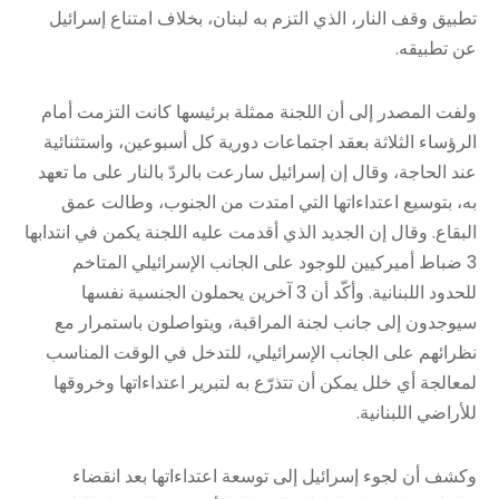
تطبيق وقف النار، الذي التزم به لبنان، بخلاف امتناع إسرائيل
عن تطبيقه.
ولفت المصدر إلى أن اللجنة ممثلة برئيسها كانت التزمت أمام
الرؤساء الثلاثة بعقد اجتماعات دورية كل أسبوعين، واستثنائية
عند الحاجة، وقال إن إسرائيل سارعت بالردّ بالنار على ما تعهد
به، بتوسيع اعتداءاتها التي امتدت من الجنوب، وطالت عمق
البقاع. وقال إن الجديد الذي أقدمت عليه اللجنة يكمن في انتدابها
3 ضباط أميركيين للوجود على الجانب الإسرائيلي المتاخم
للحدود اللبنانية. وأكّد أن 3 آخرين يحملون الجنسية نفسها
سيوجدون إلى جانب لجنة المراقبة، ويتواصلون باستمرار مع
نظرائهم على الجانب الإسرائيلي، للتدخل في الوقت المناسب
لمعالجة أي خلل يمكن أن تتذرّع به لتبرير اعتداءاتها وخروقها
للأراضي اللبنانية.
وكشف أن لجوء إسرائيل إلى توسعة اعتداءاتها بعد انقضاء