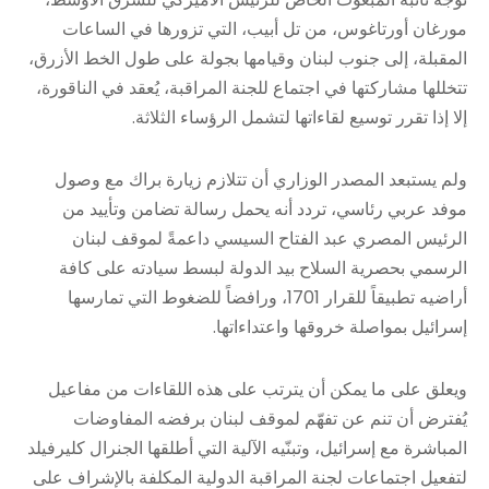
مورغان أورتاغوس، من تل أبيب، التي تزورها في الساعات
المقبلة، إلى جنوب لبنان وقيامها بجولة على طول الخط الأزرق،
تتخللها مشاركتها في اجتماع للجنة المراقبة، يُعقد في الناقورة،
إلا إذا تقرر توسيع لقاءاتها لتشمل الرؤساء الثلاثة.
ولم يستبعد المصدر الوزاري أن تتلازم زيارة براك مع وصول
موفد عربي رئاسي، تردد أنه يحمل رسالة تضامن وتأييد من
الرئيس المصري عبد الفتاح السيسي داعمةً لموقف لبنان
الرسمي بحصرية السلاح بيد الدولة لبسط سيادته على كافة
أراضيه تطبيقاً للقرار 1701، ورافضاً للضغوط التي تمارسها
إسرائيل بمواصلة خروقها واعتداءاتها.
ويعلق على ما يمكن أن يترتب على هذه اللقاءات من مفاعيل
يُفترض أن تنم عن تفهّم لموقف لبنان برفضه المفاوضات
المباشرة مع إسرائيل، وتبنّيه الآلية التي أطلقها الجنرال كليرفيلد
لتفعيل اجتماعات لجنة المراقبة الدولية المكلفة بالإشراف على