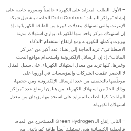
– الأول: الطلب المتزايد على الكهرباء عالمياً وبصورة خاصة على
إنشاء “مراكز البيانات” Data Centers الخاصة بتشغيل شبكة
الإنترنت والتي تستهلك معدلات كبيرة من الطاقة الكهربائية، إذ
إن استهلاك مركز واحد منها للكهرباء، يوازي استهلاك مدينة
بيروت بأكملها للكهرباء. ومع ارتفاع استخدام “الذكاء
الاصطناعي”، تزيد الحاجة إلى إنشاء عدد أكبر من “مراكز
البيانات”، إذ إن الرسائل الإلكترونية واستخدام مواقع البحث
وغيرها، كلها تزيد من معدل استهلاك الكهرباء. على سبيل المثال
لا الحصر عمّمت الشركات والمؤسسات في أوروبا على
موظّفيها بالتخفيف من عدد الرسائل الإلكترونية ومن حجمها،
وذلك للحدّ من استهلاك الكهرباء. من هنا إن ارتفاع عدد “مراكز
البيانات” كما الطلب المتزايد على استخدامها، يزيدان من معدل
استهلاك الكهرباء.
– الثاني: إنتاج الـ Green Hydrogen المستَخرَج من المياه،
فالعملية الكيميائية هذه، تستهلك أيضاً طاقة كهربائية… مع