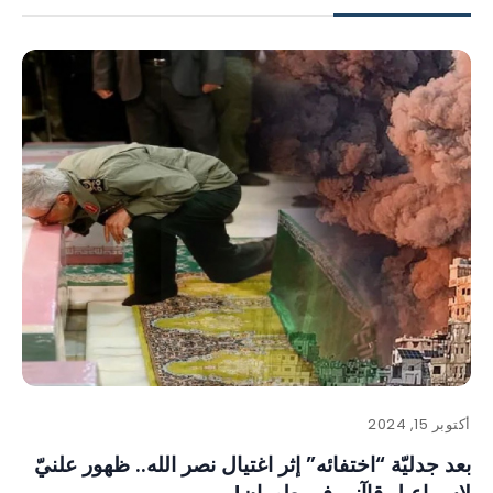
أكتوبر 15, 2024
بعد جدليّة “اختفائه” إثر اغتيال نصر الله.. ظهور علنيّ