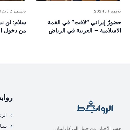
نوفمبر 11, 2024
ديسمبر 12, 2025
حضورٌ إيراني “لافت” في القمة
سلام: لن نس
الاسلامية – العربية في الرياض
من دخول ا
رواب
الرئ
سيا
جسر الأخبار، من جبيل الى كل لبنان