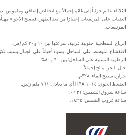
الثلاثاء: غائم جزئياً إلى غائم إجمالاً مع انخفاض إضافي وملموس ب
الضباب على المرتفعات إعتبارًا من بعد الظهر، فتصبح الأجواء مهي
المرتفعات.
الرياح السطحية: جنوبية غربية، سرعتها بين ١٠ و٣٠ كم/س.
الانقشاع: متوسط على الساحل، يسوء أحياناً على الجبال بسبب تكو
الرطوبة النسبية على الساحل: بين ٦٠ و٨٠%.
حال البحر: مائج إجمالاً.
حرارة سطح الماء: ٢٨°م.
الضغط الجوي: ١٠١٤ HPA أي ما يعادل: ٧٦١ ملم زئبق.
ساعة شروق الشمس: ٠٦:٣١.
ساعة غروب الشمس: ١٨:٢٥.