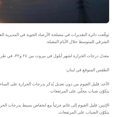
توقّعت دائرة التقديرات في مصلحة الأرصاد الجوية في المديرية 
الشرقي للمتوسط خلال الأيام المقبلة.
معدل درجات الحرارة لشهر أيلول في بيروت بين ٢٤ و٣٢، في طرابلس بين ٢٢ و٣١ درجة وفي زحلة بين ١٦ و٣٢ درجة.
الطقس المتوقع في لبنان:
الأحد: قليل الغيوم من دون تعديل يُذكر بدرجات الحرارة على السا
يتكوّن ضباب محلّي على المرتفعات.
الإثنين: قليل الغيوم إلى غائم جزئياً مع انخفاض بسيط بدرجات الح
يتكوّن الضباب على المرتفعات.