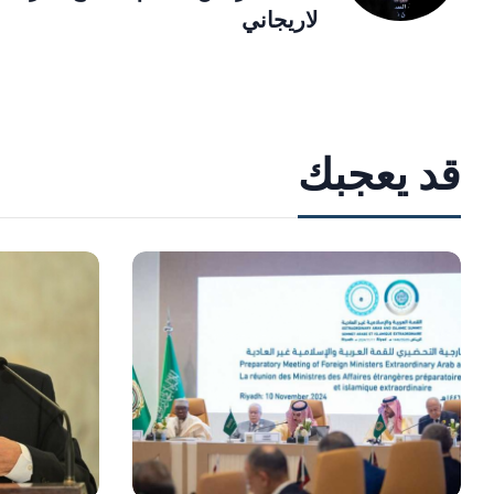
لاريجاني
قد يعجبك