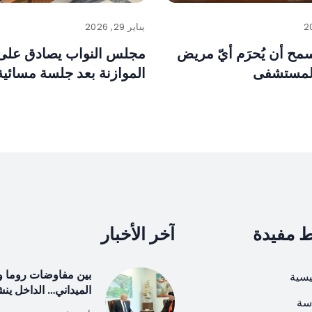
يناير 29, 2026
مح أن يُحرَم أيّ مريض
مجلس النواب يصادق على
لمستشفى
الموازنة بعد جلسة مسائية
ط مفيدة
آخر الأخبار
بين مفاوضات روما و
يسية
الميداني… الداخل ين
سة