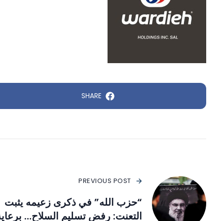
SHARE
PREVIOUS POST
“حزب الله” في ذكرى زعيمه يثبت
التعنت: رفض تسليم السلاح… برعاية