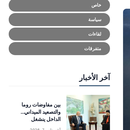
خاص
سياسة
لقاءات
متفرقات
آخر الأخبار
بين مفاوضات روما
والتصعيد الميداني…
الداخل ينشغل
بالإصلاحات
أغسطس 7, 2026