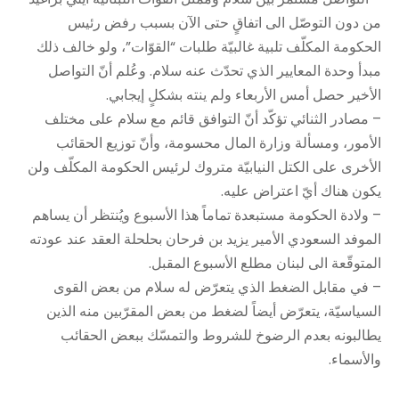
من دون التوصّل الى اتفاقٍ حتى الآن بسبب رفض رئيس
الحكومة المكلّف تلبية غالبيّة طلبات “القوّات”، ولو خالف ذلك
مبدأ وحدة المعايير الذي تحدّث عنه سلام. وعُلم أنّ التواصل
الأخير حصل أمس الأربعاء ولم ينته بشكلٍ إيجابي.
– مصادر الثنائي تؤكّد أنّ التوافق قائم مع سلام على مختلف
الأمور، ومسألة وزارة المال محسومة، وأنّ توزيع الحقائب
الأخرى على الكتل النيابيّة متروك لرئيس الحكومة المكلّف ولن
يكون هناك أيّ اعتراض عليه.
– ولادة الحكومة مستبعدة تماماً هذا الأسبوع ويُنتظر أن يساهم
الموفد السعودي الأمير يزيد بن فرحان بحلحلة العقد عند عودته
المتوقّعة الى لبنان مطلع الأسبوع المقبل.
– في مقابل الضغط الذي يتعرّض له سلام من بعض القوى
السياسيّة، يتعرّض أيضاً لضغط من بعض المقرّبين منه الذين
يطالبونه بعدم الرضوخ للشروط والتمسّك ببعض الحقائب
والأسماء.