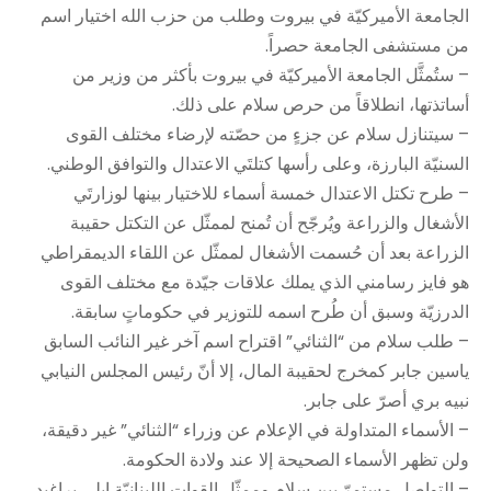
الجامعة الأميركيّة في بيروت وطلب من حزب الله اختيار اسم
من مستشفى الجامعة حصراً.
– ستُمثَّل الجامعة الأميركيّة في بيروت بأكثر من وزير من
أساتذتها، انطلاقاً من حرص سلام على ذلك.
– سيتنازل سلام عن جزءٍ من حصّته لإرضاء مختلف القوى
السنيّة البارزة، وعلى رأسها كتلتَي الاعتدال والتوافق الوطني.
– طرح تكتل الاعتدال خمسة أسماء للاختيار بينها لوزارتَي
الأشغال والزراعة ويُرجّح أن تُمنح لممثّل عن التكتل حقيبة
الزراعة بعد أن حُسمت الأشغال لممثّل عن اللقاء الديمقراطي
هو فايز رسامني الذي يملك علاقات جيّدة مع مختلف القوى
الدرزيّة وسبق أن طُرح اسمه للتوزير في حكوماتٍ سابقة.
– طلب سلام من “الثنائي” اقتراح اسم آخر غير النائب السابق
ياسين جابر كمخرج لحقيبة المال، إلا أنّ رئيس المجلس النيابي
نبيه بري أصرّ على جابر.
– الأسماء المتداولة في الإعلام عن وزراء “الثنائي” غير دقيقة،
ولن تظهر الأسماء الصحيحة إلا عند ولادة الحكومة.
– التواصل مستمرّ بين سلام وممثّل القوات اللبنانيّة ايلي براغيد